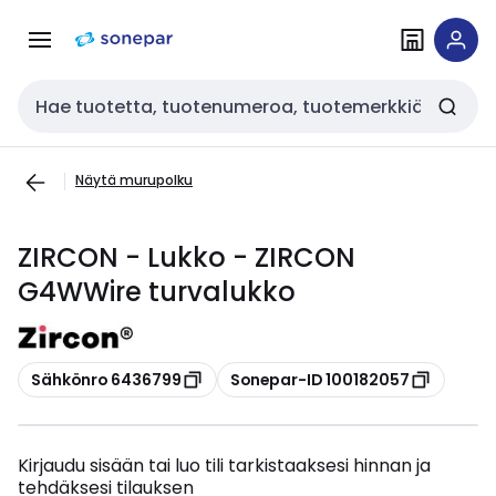
Siirry
Siirry
navigointiin
sisältöön
Haku
Näytä murupolku
ZIRCON - Lukko - ZIRCON
G4WWire turvalukko
Kopioi
Kopioi
Sähkönro 6436799
Sonepar-ID 100182057
Kirjaudu sisään tai luo tili tarkistaaksesi hinnan ja
tehdäksesi tilauksen