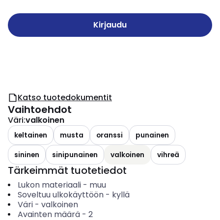
Kirjaudu
Katso tuotedokumentit
Vaihtoehdot
Väri
:
valkoinen
keltainen
musta
oranssi
punainen
sininen
sinipunainen
valkoinen
vihreä
Tärkeimmät tuotetiedot
Lukon materiaali
-
muu
Soveltuu ulkokäyttöön
-
kyllä
Väri
-
valkoinen
Avainten määrä
-
2