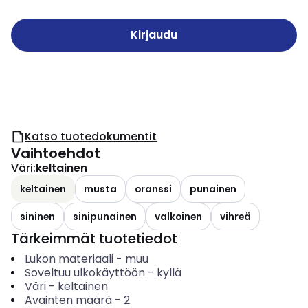
Kirjaudu
Katso tuotedokumentit
Vaihtoehdot
Väri
:
keltainen
keltainen
musta
oranssi
punainen
sininen
sinipunainen
valkoinen
vihreä
Tärkeimmät tuotetiedot
Lukon materiaali
-
muu
Soveltuu ulkokäyttöön
-
kyllä
Väri
-
keltainen
Avainten määrä
-
2