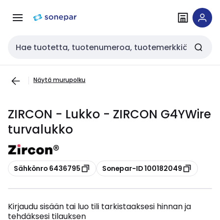
Siirry
Siirry
navigointiin
sisältöön
Haku
Näytä murupolku
ZIRCON - Lukko - ZIRCON G4YWire
turvalukko
Kopioi
Kopioi
Sähkönro 6436795
Sonepar-ID 100182049
Kirjaudu sisään tai luo tili tarkistaaksesi hinnan ja
tehdäksesi tilauksen