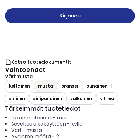
Kirjaudu
Katso tuotedokumentit
Vaihtoehdot
Väri
:
musta
keltainen
musta
oranssi
punainen
sininen
sinipunainen
valkoinen
vihreä
Tärkeimmät tuotetiedot
Lukon materiaali
-
muu
Soveltuu ulkokäyttöön
-
kyllä
Väri
-
musta
Avainten määrä
-
2