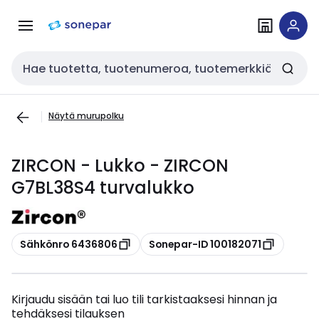
Siirry
Siirry
navigointiin
sisältöön
Haku
Näytä murupolku
ZIRCON - Lukko - ZIRCON
G7BL38S4 turvalukko
Kopioi
Kopioi
Sähkönro 6436806
Sonepar-ID 100182071
Kirjaudu sisään tai luo tili tarkistaaksesi hinnan ja
tehdäksesi tilauksen