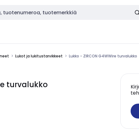
ineet
Lukot ja lukitustarvikkeet
Lukko - ZIRCON G4WWire turvalukko
e turvalukko
Kir
teh