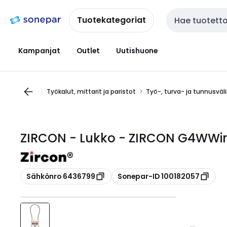
Siirry
Siirry
navigointiin
sisältöön
Tuotekategoriat
Haku
Kampanjat
Outlet
Uutishuone
Työkalut, mittarit ja paristot
Työ-, turva- ja tunnusväl
ZIRCON - Lukko - ZIRCON G4WWir
Kopioi
Kopioi
Sähkönro 6436799
Sonepar-ID 100182057