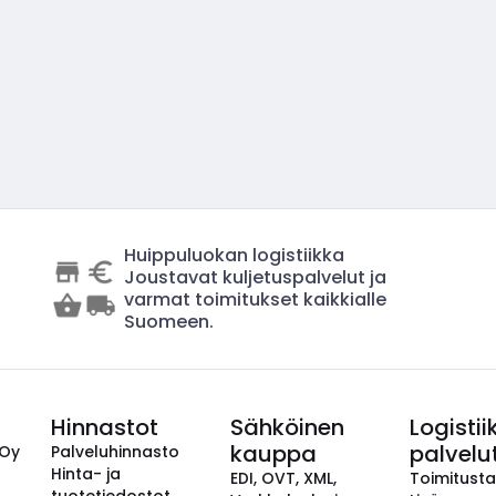
Huippuluokan logistiikka
Joustavat kuljetuspalvelut ja
varmat toimitukset kaikkialle
Suomeen.
Hinnastot
Sähköinen
Logistii
kauppa
palvelu
 Oy
Palveluhinnasto
Hinta- ja
EDI, OVT, XML,
Toimitust