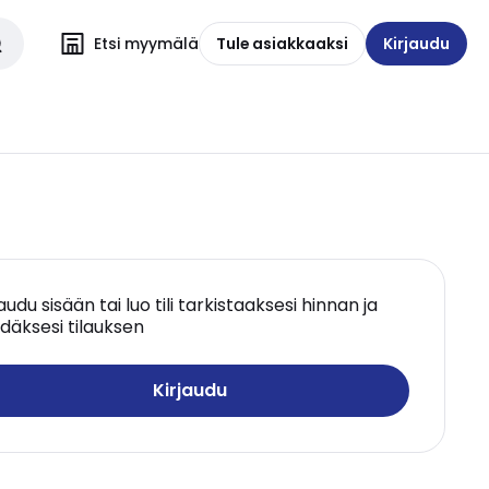
Etsi myymälä
Tule asiakkaaksi
Kirjaudu
jaudu sisään tai luo tili tarkistaaksesi hinnan ja
däksesi tilauksen
Kirjaudu