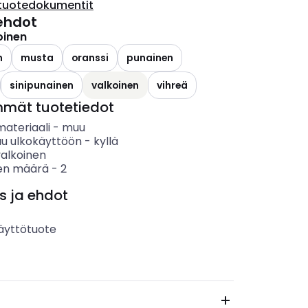
tuotedokumentit
ehdot
oinen
n
musta
oranssi
punainen
sinipunainen
valkoinen
vihreä
mmät tuotetiedot
materiaali
-
muu
uu ulkokäyttöön
-
kyllä
valkoinen
en määrä
-
2
s ja ehdot
äyttötuote