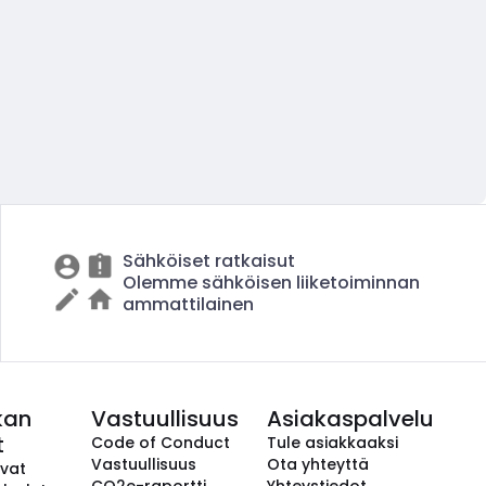
Sähköiset ratkaisut
Olemme sähköisen liiketoiminnan
ammattilainen
kan
Vastuullisuus
Asiakaspalvelu
t
Code of Conduct
Tule asiakkaaksi
Vastuullisuus
Ota yhteyttä
avat