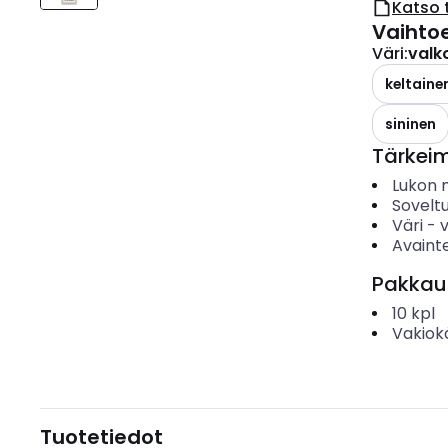
Katso 
Vaihto
Väri
:
valk
keltaine
sininen
Tärkei
Lukon 
Sovelt
Väri
-
Avaint
Pakkau
10
kpl
Vakiok
Tuotetiedot