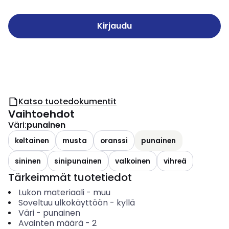
Kirjaudu
Katso tuotedokumentit
Vaihtoehdot
Väri
:
punainen
keltainen
musta
oranssi
punainen
sininen
sinipunainen
valkoinen
vihreä
Tärkeimmät tuotetiedot
Lukon materiaali
-
muu
Soveltuu ulkokäyttöön
-
kyllä
Väri
-
punainen
Avainten määrä
-
2