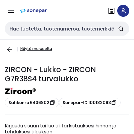
Siirry
Siirry
navigointiin
sisältöön
Haku
Näytä murupolku
ZIRCON - Lukko - ZIRCON
G7R38S4 turvalukko
Kopioi
Kopioi
Sähkönro 6436802
Sonepar-ID 100182063
Kirjaudu sisään tai luo tili tarkistaaksesi hinnan ja
tehdäksesi tilauksen