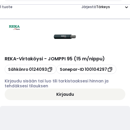
1 tuote
Järjestä
REKA
-
Virtaköysi - JOMPPI 95 (15 m/nippu)
Kopioi
Kopioi
Sähkönro
0124093
Sonepar-ID
100104297
Kirjaudu sisään tai luo tili tarkistaaksesi hinnan ja
tehdäksesi tilauksen
Kirjaudu