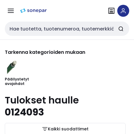
Siirry
Siirry
navigointiin
sisältöön
Haku
Tarkenna kategorioiden mukaan
Päällystetyt
avojohdot
Tulokset haulle
0124093
Kaikki suodattimet