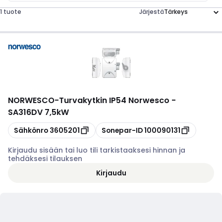
1 tuote
Järjestä
NORWESCO
-
Turvakytkin IP54 Norwesco -
SA316DV 7,5kW
Kopioi
Kopioi
Sähkönro
3605201
Sonepar-ID
100090131
Kirjaudu sisään tai luo tili tarkistaaksesi hinnan ja
tehdäksesi tilauksen
Kirjaudu