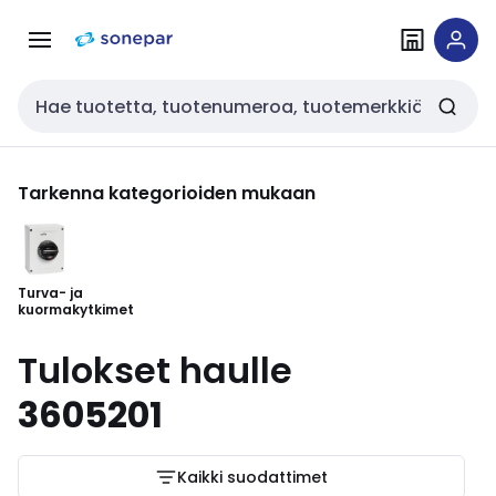
Siirry
Siirry
navigointiin
sisältöön
Haku
Tarkenna kategorioiden mukaan
Turva- ja
kuormakytkimet
Tulokset haulle
3605201
Kaikki suodattimet