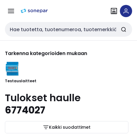
Siirry
Siirry
navigointiin
sisältöön
Haku
Tarkenna kategorioiden mukaan
Testauslaitteet
Tulokset haulle
6774027
Kaikki suodattimet