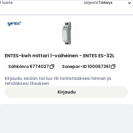
1 tuote
Järjestä
ENTES
-
kwh mittari 1-vaiheinen - ENTES ES-32L
Kopioi
Kopioi
Sähkönro
6774027
Sonepar-ID
100067361
Kirjaudu sisään tai luo tili tarkistaaksesi hinnan ja
tehdäksesi tilauksen
Kirjaudu