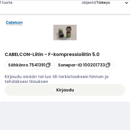
1 tuote
Järjestä
CABELCON
-
Liitin - F-kompressioliitin 5.0
Kopioi
Kopioi
Sähkönro
7541391
Sonepar-ID
100201733
Kirjaudu sisään tai luo tili tarkistaaksesi hinnan ja
tehdäksesi tilauksen
Kirjaudu