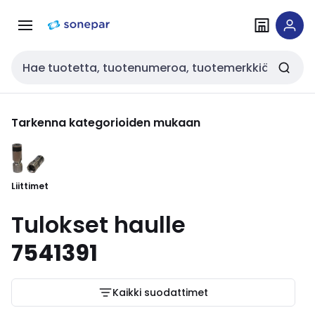
Siirry
Siirry
navigointiin
sisältöön
Haku
Tarkenna kategorioiden mukaan
Liittimet
Tulokset haulle
7541391
Kaikki suodattimet