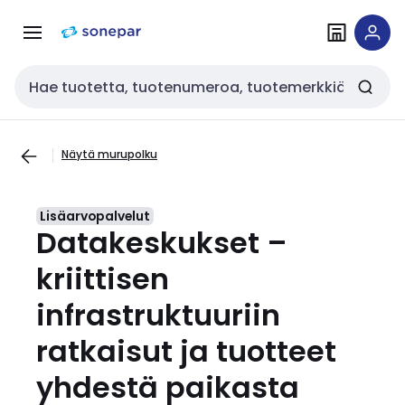
Siirry
Siirry
navigointiin
sisältöön
Haku
Näytä murupolku
Lisäarvopalvelut
Datakeskukset –
kriittisen
infrastruktuuriin
ratkaisut ja tuotteet
yhdestä paikasta