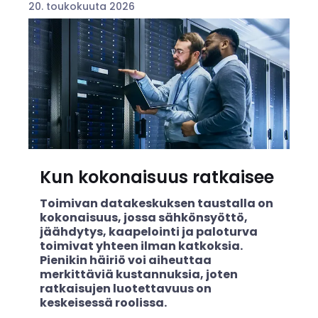
20. toukokuuta 2026
Kun kokonaisuus ratkaisee
Toimivan datakeskuksen taustalla on
kokonaisuus, jossa sähkönsyöttö,
jäähdytys, kaapelointi ja paloturva
toimivat yhteen ilman katkoksia.
Pienikin häiriö voi aiheuttaa
merkittäviä kustannuksia, joten
ratkaisujen luotettavuus on
keskeisessä roolissa.