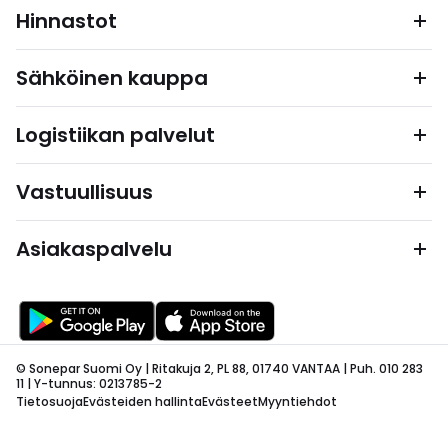
Hinnastot
Sähköinen kauppa
Logistiikan palvelut
Vastuullisuus
Asiakaspalvelu
© Sonepar Suomi Oy | Ritakuja 2, PL 88, 01740 VANTAA | Puh. 010 283
11 | Y-tunnus: 0213785-2
Tietosuoja
Evästeiden hallinta
Evästeet
Myyntiehdot