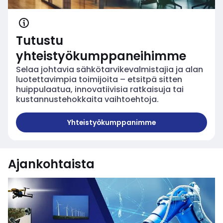
Tutustu
yhteistyökumppaneihimme
Selaa johtavia sähkötarvikevalmistajia ja alan
luotettavimpia toimijoita – etsitpä sitten
huippulaatua, innovatiivisia ratkaisuja tai
kustannustehokkaita vaihtoehtoja.
Yhteistyökumppanimme
Tutustu yhteistyökumppa
Ajankohtaista