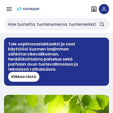
Siirry
Siirry
navigointiin
sisältöön
Haku
Tule sopimusasiakkaaksi ja saat
käyttöösi Suomen laajimman
sähkötarvikevalikoiman,
henkilökohtaista palvelua sekä
parhaan avun tuotevalinnoissa ja
teknisissä ratkaisuissa.
Klikkaa tästä