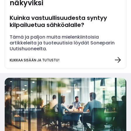
näkyviksi
Kuinka vastuullisuudesta syntyy
kilpailuetua sähköalalle?
Tämä ja paljon muita mielenkiintoisia
artikkeleita ja tuoteuutisia löydät Soneparin
Uutishuoneelta.
KLIKKAA SISÄÄN JA TUTUSTU!