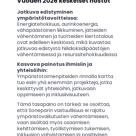
Vuoden 2026 keskeiset nostot
Jatkuva edistyminen
ympäristötavoitteissa:
Energiatehokkuus, aurinkoenergia,
vähäpäästöinen liikkuminen, jätteiden
vähentäminen ja tuotteiden kiertotalous
ovat edelleen keskiössä, mikä kuvastaa
jatkuvaa edistystä hiilidioksidipäästöjen
vähentämisessä ja resurssitehokkuudessa.
Kasvava painotus ihmisiin ja
yhteisöihin:
Ympäristötoimenpiteiden rinnalla kartta
tuo esiin yhä enemmän projekteja, jotka
keskittyvät yhteisöihin, jatkuvaan
oppimiseen ja inklusiivisuuteen.
Tämä tasapaino on tärkeä: se osoittaa,
että Soneparin vastuullisuus ei rajoitu
ympäristövaikutusten vähentämiseen,
vaan sisältää myös osaamisen
kehittämisen, työllistymisen tukemisen,
inkluusion vahvistamisen ja positiivisen