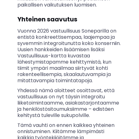
paikallisen vaikutuksen luomisen.
Yhteinen saavutus
Vuonna 2026 vastuullisuus Soneparilla on
entistä konkreettisempaa, laajempaa ja
syvemmin integroitunutta koko konserniin.
Uusien hankkeiden lisäämisen lisäksi
Vastuullisuus-kartta kuvastaa
lähestymistapamme kehittymistä, kun
tiimit ympäri maailmaa siirtyvät kohti
rakenteellisempia, skaalautuvampia ja
mitattavampia toimintatapoja.
Yhdessä nämä aloitteet osoittavat, että
vastuullisuus on nyt täysin integroitu
liiketoimintaamme, asiakastarjontaamme
ja henkilöstösitoumuksiimme – edistäen
kehitystä tuleville sukupolville.
Tämä vauhti on ennen kaikkea yhteinen
onnistuminen. Kiitämme lämpimästi
kaikkia työntekijöitämme ja