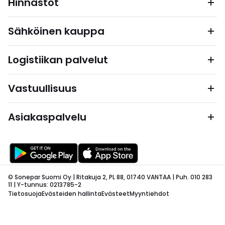
Hinnastot
Sähköinen kauppa
Logistiikan palvelut
Vastuullisuus
Asiakaspalvelu
© Sonepar Suomi Oy | Ritakuja 2, PL 88, 01740 VANTAA | Puh. 010 283
11 | Y-tunnus: 0213785-2
Tietosuoja
Evästeiden hallinta
Evästeet
Myyntiehdot