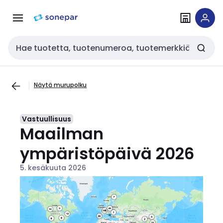
Siirry
Siirry
navigointiin
sisältöön
Haku
Näytä murupolku
Vastuullisuus
Maailman
ympäristöpäivä 2026
5. kesäkuuta 2026