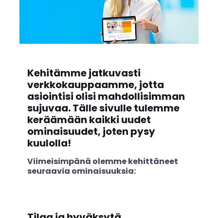
Kehitämme jatkuvasti
verkkokauppaamme, jotta
asiointisi olisi mahdollisimman
sujuvaa. Tälle sivulle tulemme
keräämään kaikki uudet
ominaisuudet, joten pysy
kuulolla!
Viimeisimpänä olemme kehittäneet
seuraavia ominaisuuksia:
Tilaa ja hyväksytä