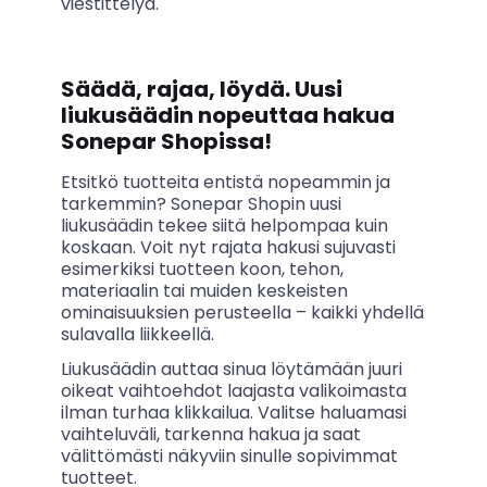
viestittelyä.
Säädä, rajaa, löydä. Uusi
liukusäädin nopeuttaa hakua
Sonepar Shopissa!
Etsitkö tuotteita entistä nopeammin ja
tarkemmin? Sonepar Shopin uusi
liukusäädin tekee siitä helpompaa kuin
koskaan. Voit nyt rajata hakusi sujuvasti
esimerkiksi tuotteen koon, tehon,
materiaalin tai muiden keskeisten
ominaisuuksien perusteella – kaikki yhdellä
sulavalla liikkeellä.
Liukusäädin auttaa sinua löytämään juuri
oikeat vaihtoehdot laajasta valikoimasta
ilman turhaa klikkailua. Valitse haluamasi
vaihteluväli, tarkenna hakua ja saat
välittömästi näkyviin sinulle sopivimmat
tuotteet.