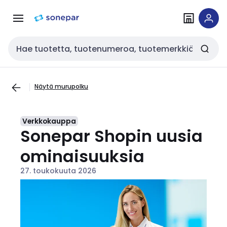
Siirry
Siirry
navigointiin
sisältöön
Haku
Näytä murupolku
Verkkokauppa
Sonepar Shopin uusia
ominaisuuksia
27. toukokuuta 2026