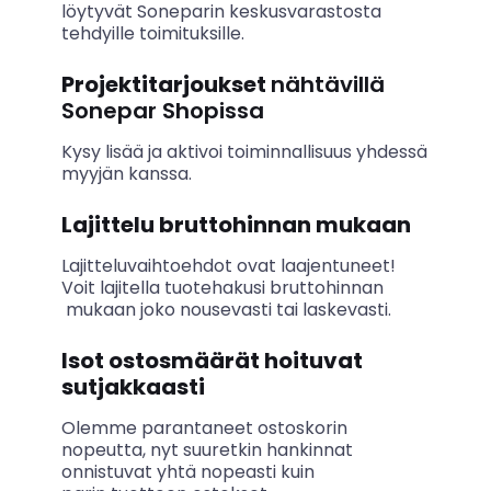
löytyvät Soneparin keskusvarastosta
tehdyille toimituksille.
Projektitarjoukset
nähtävillä
Sonepar Shopissa
Kysy lisää ja aktivoi toiminnallisuus yhdessä
myyjän kanssa.
Lajittelu bruttohinnan mukaan
Lajitteluvaihtoehdot ovat laajentuneet!
Voit lajitella tuotehakusi bruttohinnan
mukaan joko nousevasti tai laskevasti.
Isot ostosmäärät hoituvat
sutjakkaasti
Olemme parantaneet ostoskorin
nopeutta, nyt suuretkin hankinnat
onnistuvat yhtä nopeasti kuin