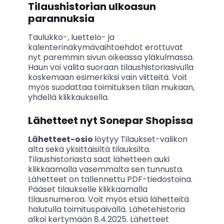
Tilaushistorian ulkoasun
parannuksia
Taulukko-, luettelo- ja
kalenterinäkymävaihtoehdot erottuvat
nyt paremmin sivun oikeassa yläkulmassa.
Haun voi valita suoraan tilaushistoriasivulla
koskemaan esimerkiksi vain viitteitä. Voit
myös suodattaa toimituksen tilan mukaan,
yhdellä klikkauksella.
Lähetteet nyt Sonepar Shopissa
Lähetteet-osio
löytyy Tilaukset-valikon
alta sekä yksittäisiltä tilauksilta.
Tilaushistoriasta
saat lähetteen auki
klikkaamalla vasemmalta sen tunnusta.
Lähetteet on tallennettu PDF-tiedostoina.
Pääset tilaukselle klikkaamalla
tilausnumeroa. Voit myös etsiä lähetteitä
halutulla toimituspäivällä. Lähetehistoria
alkoi kertymään 8.4.2025. Lähetteet