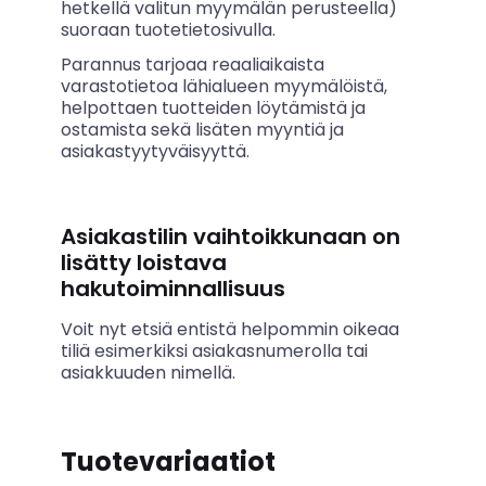
hetkellä valitun myymälän perusteella)
suoraan tuotetietosivulla.
Parannus tarjoaa reaaliaikaista
varastotietoa lähialueen myymälöistä,
helpottaen tuotteiden löytämistä ja
ostamista sekä lisäten myyntiä ja
asiakastyytyväisyyttä.
Asiakastilin vaihtoikkunaan on
lisätty loistava
hakutoiminnallisuus
Voit nyt etsiä entistä helpommin oikeaa
tiliä esimerkiksi asiakasnumerolla tai
asiakkuuden nimellä.
Tuotevariaatiot