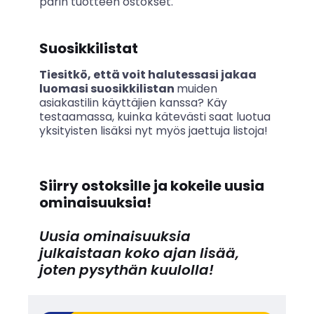
parin tuotteen ostokset.
Suosikkilistat
Tiesitkö, että voit halutessasi jakaa
luomasi suosikkilistan
muiden
asiakastilin käyttäjien kanssa? Käy
testaamassa, kuinka kätevästi saat luotua
yksityisten lisäksi nyt myös jaettuja listoja!
Siirry ostoksille ja kokeile uusia
ominaisuuksia!
Uusia ominaisuuksia
julkaistaan koko ajan lisää,
joten pysythän kuulolla!