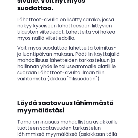
sivulle. Voit nyt myös
suodattaa.
Lähetteet-sivulle
on lisätty sarake, jossa
näkyy kyseiseen lähetteeseen liittyvien
tilausten viitetiedot. Lähetteitä voi hakea
myös näillä viitetiedoilla.
Voit myös suodattaa lähetteitä toimitus-
ja luontipäivän mukaan. Päätilin käyttäjällä
mahdollisuus lähetteiden tarkasteluun ja
hallinnan yhdelle tai useammalle alatilille
suoraan Lähetteet-sivulta ilman tilin
vaihtamista (klikkaa "Tilisuodatin").
Löydä saatavuus lähimmästä
myymälästäsi
Tämä ominaisuus mahdollistaa asiakkaille
tuotteen saatavuuden tarkastelun
lähimmissä myymälöissä (asiakkaan tällä