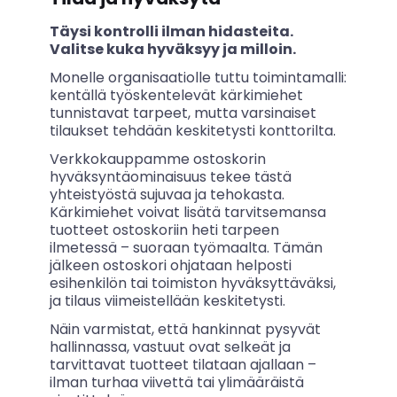
Täysi kontrolli ilman hidasteita.
Valitse kuka hyväksyy ja milloin.
Monelle organisaatiolle tuttu toimintamalli:
kentällä työskentelevät kärkimiehet
tunnistavat tarpeet, mutta varsinaiset
tilaukset tehdään keskitetysti konttorilta.
Verkkokauppamme ostoskorin
hyväksyntäominaisuus tekee tästä
yhteistyöstä sujuvaa ja tehokasta.
Kärkimiehet voivat lisätä tarvitsemansa
tuotteet ostoskoriin heti tarpeen
ilmetessä – suoraan työmaalta. Tämän
jälkeen ostoskori ohjataan helposti
esihenkilön tai toimiston hyväksyttäväksi,
ja tilaus viimeistellään keskitetysti.
Näin varmistat, että hankinnat pysyvät
hallinnassa, vastuut ovat selkeät ja
tarvittavat tuotteet tilataan ajallaan –
ilman turhaa viivettä tai ylimääräistä