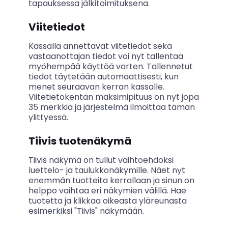
tapauksessa jälkitoimituksena.
Viitetiedot
Kassalla annettavat viitetiedot sekä
vastaanottajan tiedot voi nyt tallentaa
myöhempää käyttöä varten. Tallennetut
tiedot täytetään automaattisesti, kun
menet seuraavan kerran kassalle.
Viitetietokentän maksimipituus on nyt jopa
35 merkkiä ja järjestelmä ilmoittaa tämän
ylittyessä.
Tiivis tuotenäkymä
Tiivis näkymä on tullut vaihtoehdoksi
luettelo- ja taulukkonäkymille. Näet nyt
enemmän tuotteita kerrallaan ja sinun on
helppo vaihtaa eri näkymien välillä. Hae
tuotetta ja klikkaa oikeasta yläreunasta
esimerkiksi "Tiivis" näkymään.