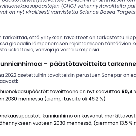
svihuonekaasupäästöjen (GHG) vähennystavoitteita päiv
ut on nyt virallisesti vahvistettu Science Based Targets
tarkoittaa, että yrityksen tavoitteet on tarkastettu rii
jassa globaalin lämpenemisen rajoittamiseen tähtäävien k
tä uskottavia, vahvoja ja vertailukelpoisia.
kunnianhimoa – päästötavoitteita tarkennet
a 2022 asetettuihin tavoitteisiin perustuen Sonepar on e
aavasti:
ihuonekaasupäästöt: tavoitteena on nyt saavuttaa
50,4 
 2030 mennessä (aiempi tavoite oli 46,2 %).
onekaasupäästöt: kunnianhimo on kasvanut merkittäväst
vähennykseen vuoteen 2030 mennessä, (aiemman 13,5 %:n 