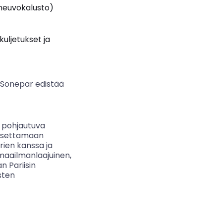
neuvokalusto)
uljetukset ja
 Sonepar edistää
 pohjautuva
t asettamaan
rien kanssa ja
 maailmanlaajuinen,
n Pariisin
sten