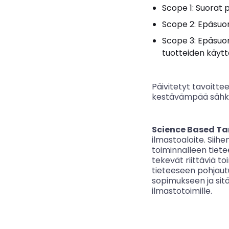
Scope 1: Suorat
Scope 2: Epäsu
Scope 3: Epäsuor
tuotteiden käytt
Päivitetyt tavoitt
kestävämpää sähkö
Science Based Tar
ilmastoaloite. Siih
toiminnalleen tiete
tekevät riittäviä t
tieteeseen pohjautu
sopimukseen ja sitä
ilmastotoimille.