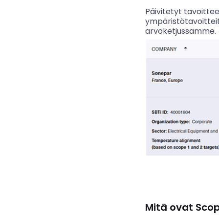
Päivitetyt tavoitt
ympäristötavoittei
arvoketjussamme.
Mitä ovat Scope