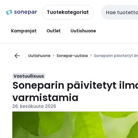
Siirry
Siirry
navigointiin
sisältöön
Tuotekategoriat
Haku
Kampanjat
Outlet
Uutishuone
Uutishuone
Sonepar-uutisia
Soneparin päivitetyt i
Vastuullisuus
Soneparin päivitetyt ilm
varmistamia
26. kesäkuuta 2026