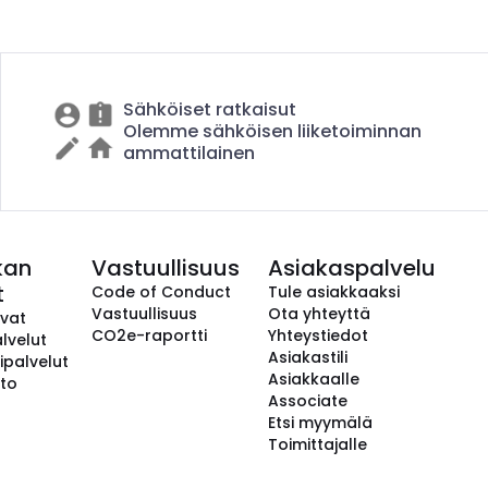
Sähköiset ratkaisut
Olemme sähköisen liiketoiminnan
ammattilainen
kan
Vastuullisuus
Asiakaspalvelu
t
Code of Conduct
Tule asiakkaaksi
Vastuullisuus
Ota yhteyttä
avat
CO2e-raportti
Yhteystiedot
lvelut
Asiakastili
ipalvelut
Asiakkaalle
to
Associate
Etsi myymälä
Toimittajalle