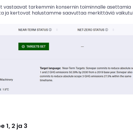
eet vastaavat tarkemmin konsernin toiminnalle asettamia
ta ja kertovat halustamme saavuttaa merkittäviä vaikutu
 1, 2 ja 3