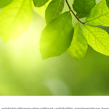
 päästövähennystavoitteet validoitiin ensimmäisen ker