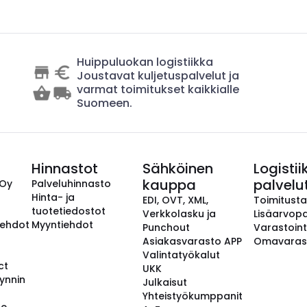
Huippuluokan logistiikka
Joustavat kuljetuspalvelut ja
varmat toimitukset kaikkialle
Suomeen.
Hinnastot
Sähköinen
Logistii
kauppa
palvelu
 Oy
Palveluhinnasto
Hinta- ja
EDI, OVT, XML,
Toimitust
tuotetiedostot
Verkkolasku ja
Lisäarvopa
aehdot
Myyntiehdot
Punchout
Varastoint
Asiakasvarasto APP
Omavaras
Valintatyökalut
ct
UKK
ynnin
Julkaisut
Yhteistyökumppanit