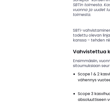
SBTin toimesta. Ka
vuonna ja uudet luv
toimesta.
SBTi-vahvistaminen 
todettu olevan lin
kanssa – tehden niis
Vahvistettua 
Ensimmäisiin, vuonn
sitoumuksiaan seur
Scope 1
&
2 kasv
vähennys vuoteen
Scope 3 kasvihu
absoluuttiseen 