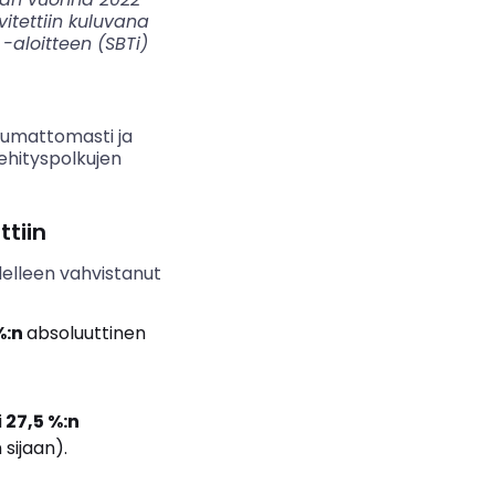
itettiin kuluvana
 -aloitteen (SBTi)
ppumattomasti ja
ehityspolkujen
tiin
delleen vahvistanut
%:n
absoluuttinen
i
27,5 %:n
sijaan).