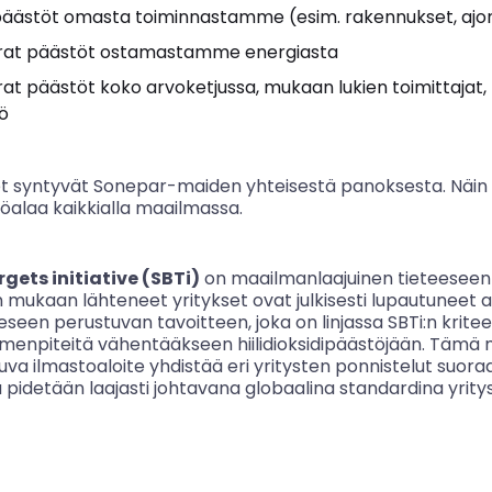
 päästöt omasta toiminnastamme (esim. rakennukset, ajo
orat päästöt ostamastamme energiasta
at päästöt koko arvoketjussa, mukaan lukien toimittajat, k
ö
eet syntyvät Sonepar-maiden yhteisestä panoksesta. Näin
alaa kaikkialla maailmassa.
gets initiative (SBTi)
on maailmanlaajuinen tieteeseen
en mukaan lähteneet yritykset ovat julkisesti lupautunee
eseen perustuvan tavoitteen, joka on linjassa SBTi:n kritee
oimenpiteitä vähentääkseen hiilidioksidipäästöjään. Tämä
va ilmastoaloite yhdistää eri yritysten ponnistelut suoraa
 pidetään laajasti johtavana globaalina standardina yrity