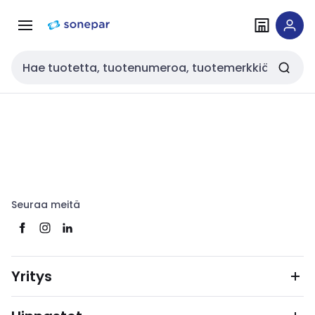
Siirry
Siirry
navigointiin
sisältöön
Haku
Seuraa meitä
Yritys