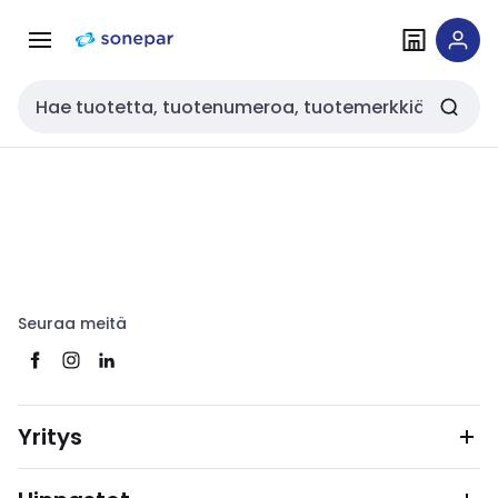
Siirry
Siirry
navigointiin
sisältöön
Haku
Seuraa meitä
Yritys