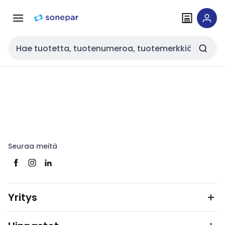
Siirry
Siirry
navigointiin
sisältöön
Haku
Seuraa meitä
Yritys