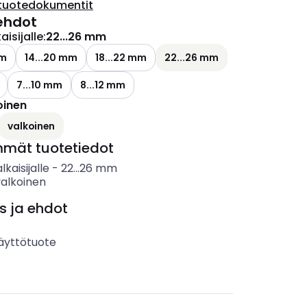
tuotedokumentit
ehdot
aisijalle
:
22...26 mm
mm
14...20 mm
18...22 mm
22...26 mm
7...10 mm
8...12 mm
oinen
valkoinen
mmät tuotetiedot
lkaisijalle
-
22...26
mm
valkoinen
s ja ehdot
äyttötuote