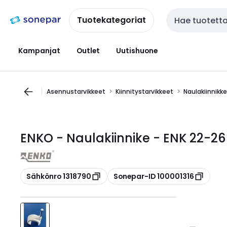
Siirry
Siirry
navigointiin
sisältöön
Tuotekategoriat
Haku
Kampanjat
Outlet
Uutishuone
Asennustarvikkeet
Kiinnitystarvikkeet
Naulakiinnikk
ENKO - Naulakiinnike - ENK 22-26
Kopioi
Kopioi
Sähkönro 1318790
Sonepar-ID 100001316