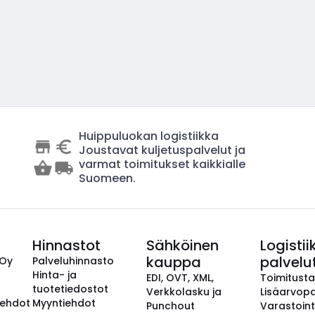
Huippuluokan logistiikka
Joustavat kuljetuspalvelut ja
varmat toimitukset kaikkialle
Suomeen.
Hinnastot
Sähköinen
Logistii
kauppa
palvelu
 Oy
Palveluhinnasto
Hinta- ja
EDI, OVT, XML,
Toimitust
tuotetiedostot
Verkkolasku ja
Lisäarvopa
aehdot
Myyntiehdot
Punchout
Varastoint