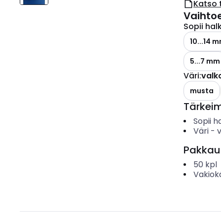
Katso 
Vaihto
Sopii halk
10...14 
5...7 mm
Väri
:
valk
musta
Tärkei
Sopii ha
Väri
-
Pakkau
50
kpl
Vakiok