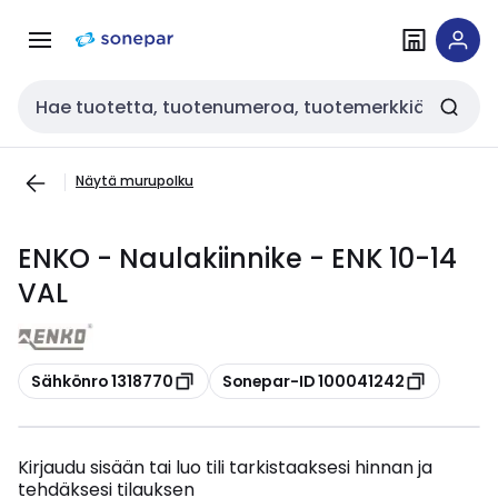
Siirry
Siirry
navigointiin
sisältöön
Haku
Näytä murupolku
ENKO - Naulakiinnike - ENK 10-14
VAL
Kopioi
Kopioi
Sähkönro 1318770
Sonepar-ID 100041242
Kirjaudu sisään tai luo tili tarkistaaksesi hinnan ja
tehdäksesi tilauksen