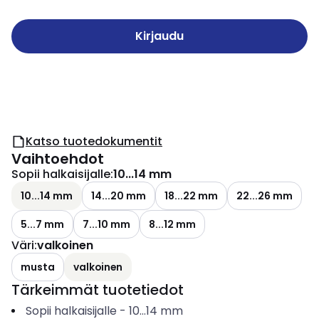
Kirjaudu
Katso tuotedokumentit
Vaihtoehdot
Sopii halkaisijalle
:
10...14 mm
10...14 mm
14...20 mm
18...22 mm
22...26 mm
5...7 mm
7...10 mm
8...12 mm
Väri
:
valkoinen
musta
valkoinen
Tärkeimmät tuotetiedot
Sopii halkaisijalle
-
10...14
mm