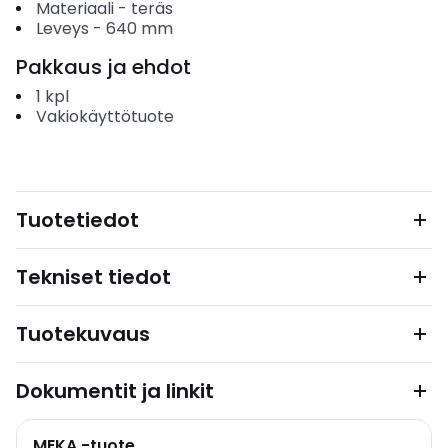
Materiaali
-
teräs
Leveys
-
640
mm
Pakkaus ja ehdot
1
kpl
Vakiokäyttötuote
Tuotetiedot
Tekniset tiedot
Tuotekuvaus
Dokumentit ja linkit
MEKA -tuote