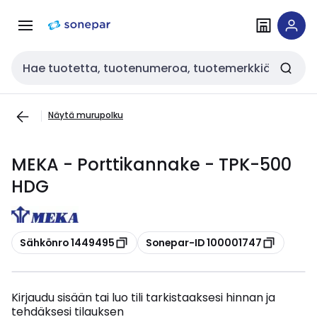
Siirry
Siirry
navigointiin
sisältöön
Haku
Näytä murupolku
MEKA - Porttikannake - TPK-500
HDG
Kopioi
Kopioi
Sähkönro 1449495
Sonepar-ID 100001747
Kirjaudu sisään tai luo tili tarkistaaksesi hinnan ja
tehdäksesi tilauksen