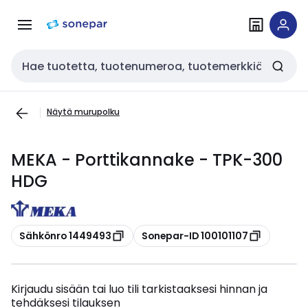
Siirry
Siirry
navigointiin
sisältöön
Haku
Näytä murupolku
MEKA - Porttikannake - TPK-300
HDG
Kopioi
Kopioi
Sähkönro 1449493
Sonepar-ID 100101107
Kirjaudu sisään tai luo tili tarkistaaksesi hinnan ja
tehdäksesi tilauksen