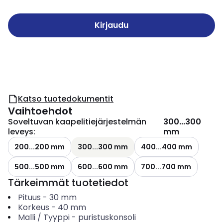
Kirjaudu
Katso tuotedokumentit
Vaihtoehdot
Soveltuvan kaapelitiejärjestelmän
300...300
leveys
:
mm
200...200 mm
300...300 mm
400...400 mm
500...500 mm
600...600 mm
700...700 mm
Tärkeimmät tuotetiedot
Pituus
-
30
mm
Korkeus
-
40
mm
Malli / Tyyppi
-
puristuskonsoli