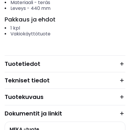
Materiaali
-
teräs
Leveys
-
440
mm
Pakkaus ja ehdot
1
kpl
Vakiokäyttötuote
Tuotetiedot
Tekniset tiedot
Tuotekuvaus
Dokumentit ja linkit
MEKA -tuote