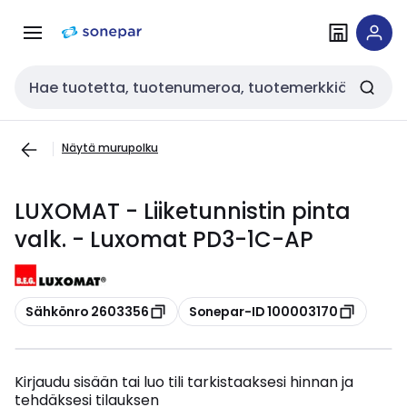
Siirry
Siirry
navigointiin
sisältöön
Haku
Näytä murupolku
LUXOMAT - Liiketunnistin pinta
valk. - Luxomat PD3-1C-AP
Kopioi
Kopioi
Sähkönro 2603356
Sonepar-ID 100003170
Kirjaudu sisään tai luo tili tarkistaaksesi hinnan ja
tehdäksesi tilauksen