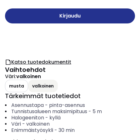
Kirjaudu
Katso tuotedokumentit
Vaihtoehdot
Väri
:
valkoinen
musta
valkoinen
Tärkeimmät tuotetiedot
Asennustapa
-
pinta-asennus
Tunnistusalueen maksimipituus
-
5
m
Halogeeniton
-
kyllä
Väri
-
valkoinen
Enimmäistyösykli
-
30
min