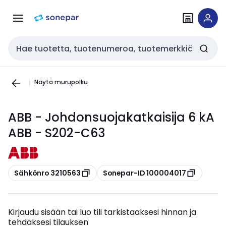
Siirry
Siirry
navigointiin
sisältöön
Haku
Näytä murupolku
ABB - Johdonsuojakatkaisija 6 kA
ABB - S202-C63
Kopioi
Kopioi
Sähkönro 3210563
Sonepar-ID 100004017
Kirjaudu sisään tai luo tili tarkistaaksesi hinnan ja
tehdäksesi tilauksen