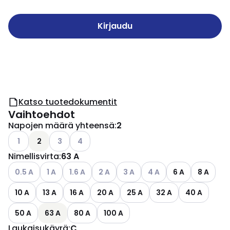
Kirjaudu
Katso tuotedokumentit
Vaihtoehdot
Napojen määrä yhteensä
:
2
Katso käytettävissä olevat vaihtoehdot
Katso käytettävissä olevat vaihtoehdot
Katso käytettävissä olevat vaihtoehdot
1
2
3
4
Nimellisvirta
:
63 A
Katso käytettävissä olevat vaihtoehdot
Katso käytettävissä olevat vaihtoehdot
Katso käytettävissä olevat vaihtoehdot
Katso käytettävissä olevat vaihtoehdo
Katso käytettävissä olevat vai
Katso käytettävissä ole
0.5 A
1 A
1.6 A
2 A
3 A
4 A
6 A
8 A
10 A
13 A
16 A
20 A
25 A
32 A
40 A
50 A
63 A
80 A
100 A
Laukaisukäyrä
:
C