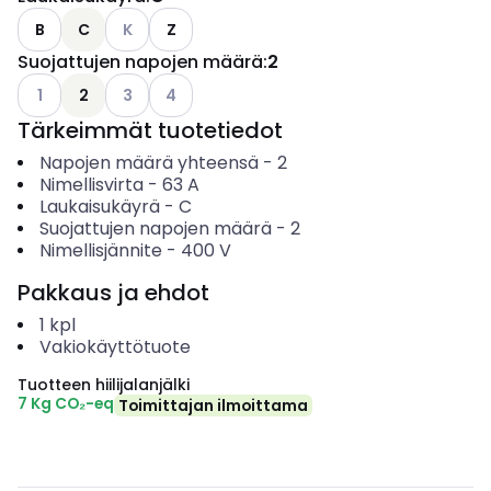
Katso käytettävissä olevat vaihtoehdot
B
C
K
Z
Suojattujen napojen määrä
:
2
Katso käytettävissä olevat vaihtoehdot
Katso käytettävissä olevat vaihtoehdot
Katso käytettävissä olevat vaihtoehdot
1
2
3
4
Tärkeimmät tuotetiedot
Napojen määrä yhteensä
-
2
Nimellisvirta
-
63
A
Laukaisukäyrä
-
C
Suojattujen napojen määrä
-
2
Nimellisjännite
-
400
V
Pakkaus ja ehdot
1
kpl
Vakiokäyttötuote
Tuotteen hiilijalanjälki
7 Kg CO₂-eq
Toimittajan ilmoittama