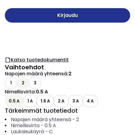
Kirjaudu
Katso tuotedokumentit
Vaihtoehdot
Napojen määrä yhteensä
:
2
1
2
3
Nimellisvirta
:
0.5 A
0.5 A
1 A
1.6 A
2 A
3 A
4 A
Tärkeimmät tuotetiedot
Napojen määrä yhteensä
-
2
Nimellisvirta
-
0.5
A
Laukaisukäyrä
-
C