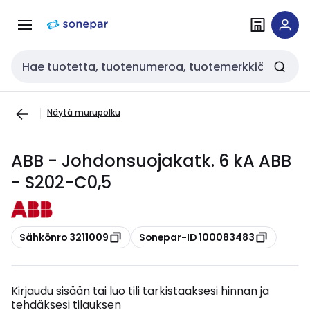
Siirry
Siirry
navigointiin
sisältöön
Haku
Näytä murupolku
ABB - Johdonsuojakatk. 6 kA ABB
- S202-C0,5
Kopioi
Kopioi
Sähkönro 3211009
Sonepar-ID 100083483
Kirjaudu sisään tai luo tili tarkistaaksesi hinnan ja
tehdäksesi tilauksen