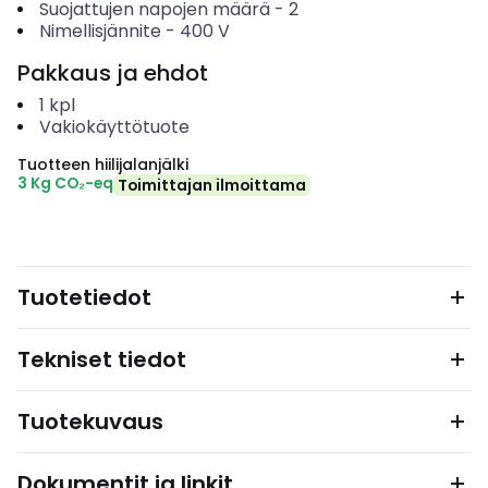
Suojattujen napojen määrä
-
2
Nimellisjännite
-
400
V
Pakkaus ja ehdot
1
kpl
Vakiokäyttötuote
Tuotteen hiilijalanjälki
3 Kg CO₂-eq
Toimittajan ilmoittama
Tuotetiedot
Tekniset tiedot
Tuotekuvaus
Dokumentit ja linkit