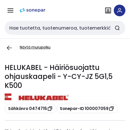
Siirry
Siirry
navigointiin
sisältöön
Haku
Näytä murupolku
HELUKABEL - Häiriösuojattu
ohjauskaapeli - Y-CY-JZ 5G1,5
K500
Kopioi
Kopioi
Sähkönro 0474715
Sonepar-ID 100007059