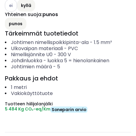
Katso käytettävissä olevat vaihtoehdot
ei
kyllä
Yhteinen suoja
:
punos
punos
Tärkeimmät tuotetiedot
Johtimen nimellispoikkipinta-ala
-
1.5
mm²
Ulkovaipan materiaali
-
PVC
Nimellisjännite U0
-
300
V
Johdinluokka
-
luokka 5 = hienolankainen
Johtimien määrä
-
5
Pakkaus ja ehdot
1
metri
Vakiokäyttötuote
Tuotteen hiilijalanjälki
5 484 Kg CO₂-eq/Km
Soneparin arvio