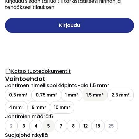
Kirjaudu sisään tai luo tili tarkistaaksesi hinnan ja
tehdäksesi tilauksen
Kirjaudu
Katso tuotedokumentit
Vaihtoehdot
Johtimen nimellispoikkipinta-ala
:
1.5 mm²
0.5 mm²
0.75 mm²
1 mm²
1.5 mm²
2.5 mm²
4 mm²
6 mm²
10 mm²
Johtimien määrä
:
5
Katso käytettävissä olevat vaihtoehdot
Katso käytettäv
2
3
4
5
7
8
12
18
25
Suojajohdin
:
kyllä