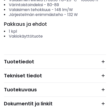
Värintoistoindeksi
-
80-89
Valaisimen tehokkuus
-
148
lm/W
Järjestelmän enimmäisteho
-
132
W
Pakkaus ja ehdot
1
kpl
Vakiokäyttötuote
Tuotetiedot
Tekniset tiedot
Tuotekuvaus
Dokumentit ja linkit