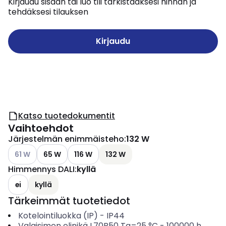
Kirjaudu sisään tai luo tili tarkistaaksesi hinnan ja
tehdäksesi tilauksen
Kirjaudu
Katso tuotedokumentit
Vaihtoehdot
Järjestelmän enimmäisteho
:
132 W
Katso käytettävissä olevat vaihtoehdot
61 W
65 W
116 W
132 W
Himmennys DALI
:
kyllä
ei
kyllä
Tärkeimmät tuotetiedot
Kotelointiluokka (IP)
-
IP44
Valaisimen elinikä L70B50 Ta=25 °C
-
100000
h