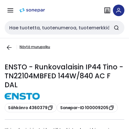
Siirry
Siirry
navigointiin
sisältöön
Haku
Näytä murupolku
ENSTO - Runkovalaisin IP44 Tino -
TN22104MBFED 144W/840 AC F
DAL
Kopioi
Kopioi
Sähkönro 4360379
Sonepar-ID 100009205