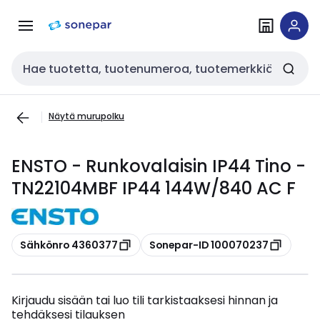
Siirry
Siirry
navigointiin
sisältöön
Haku
Näytä murupolku
ENSTO - Runkovalaisin IP44 Tino -
TN22104MBF IP44 144W/840 AC F
Kopioi
Kopioi
Sähkönro 4360377
Sonepar-ID 100070237
Kirjaudu sisään tai luo tili tarkistaaksesi hinnan ja
tehdäksesi tilauksen