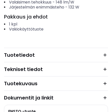
Valaisimen tehokkuus
-
148
lm/W
Järjestelmän enimmäisteho
-
132
W
Pakkaus ja ehdot
1
kpl
Vakiokäyttötuote
Tuotetiedot
Tekniset tiedot
Tuotekuvaus
Dokumentit ja linkit
ENSTO -tuote