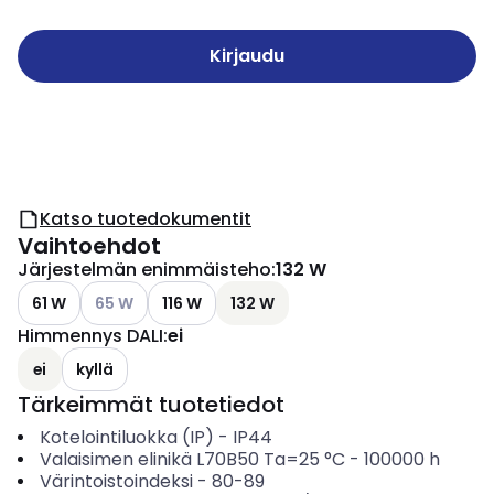
Kirjaudu
Katso tuotedokumentit
Vaihtoehdot
Järjestelmän enimmäisteho
:
132 W
Katso käytettävissä olevat vaihtoehdot
61 W
65 W
116 W
132 W
Himmennys DALI
:
ei
ei
kyllä
Tärkeimmät tuotetiedot
Kotelointiluokka (IP)
-
IP44
Valaisimen elinikä L70B50 Ta=25 °C
-
100000
h
Värintoistoindeksi
-
80-89