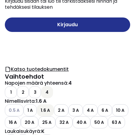
Kirjaudu sisään tai luo tili tarkistaaksesi hinnan ja
tehdäksesi tilauksen
Kirjaudu
Katso tuotedokumentit
Vaihtoehdot
Napojen määrä yhteensä
:
4
1
2
3
4
Nimellisvirta
:
1.6 A
Katso käytettävissä olevat vaihtoehdot
0.5 A
1 A
1.6 A
2 A
3 A
4 A
6 A
10 A
16 A
20 A
25 A
32 A
40 A
50 A
63 A
Laukaisukäyrä
:
K