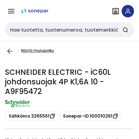
Siirry
Siirry
navigointiin
sisältöön
Haku
Näytä murupolku
SCHNEIDER ELECTRIC - iC60L
johdonsuojak 4P K1,6A 10 -
A9F95472
Kopioi
Kopioi
Sähkönro 3265561
Sonepar-ID 100010261