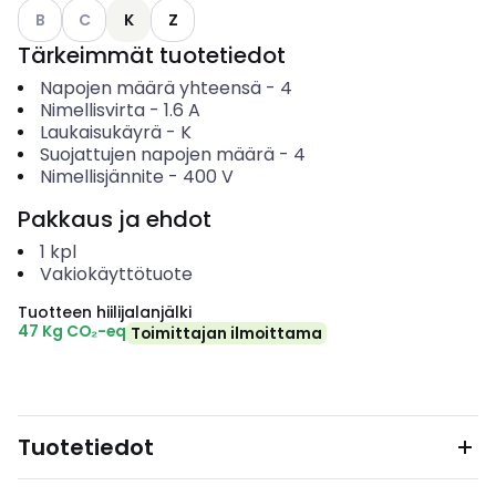
Katso käytettävissä olevat vaihtoehdot
Katso käytettävissä olevat vaihtoehdot
B
C
K
Z
Tärkeimmät tuotetiedot
Napojen määrä yhteensä
-
4
Nimellisvirta
-
1.6
A
Laukaisukäyrä
-
K
Suojattujen napojen määrä
-
4
Nimellisjännite
-
400
V
Pakkaus ja ehdot
1
kpl
Vakiokäyttötuote
Tuotteen hiilijalanjälki
47 Kg CO₂-eq
Toimittajan ilmoittama
Tuotetiedot