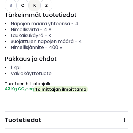
Katso käytettävissä olevat vaihtoehdot
B
C
K
Z
Tärkeimmät tuotetiedot
Napojen määrä yhteensä
-
4
Nimellisvirta
-
4
A
Laukaisukäyrä
-
K
Suojattujen napojen määrä
-
4
Nimellisjännite
-
400
V
Pakkaus ja ehdot
1
kpl
Vakiokäyttötuote
Tuotteen hiilijalanjälki
43 Kg CO₂-eq
Toimittajan ilmoittama
Tuotetiedot