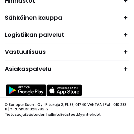
Hinnastot
Sähköinen kauppa
Logistiikan palvelut
Vastuullisuus
Asiakaspalvelu
© Sonepar Suomi Oy | Ritakuja 2, PL 88, 01740 VANTAA | Puh. 010 283
11 | Y-tunnus: 0213785-2
Tietosuoja
Evästeiden hallinta
Evästeet
Myyntiehdot