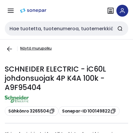
Siirry
Siirry
navigointiin
sisältöön
Haku
Näytä murupolku
SCHNEIDER ELECTRIC - iC60L
johdonsuojak 4P K4A 100k -
A9F95404
Kopioi
Kopioi
Sähkönro 3265504
Sonepar-ID 100149822