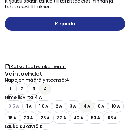
Kirjaudu sisään tai luo tili tarkistaaksesi hinnan ja
tehdäksesi tilauksen
Kirjaudu
Katso tuotedokumentit
Vaihtoehdot
Napojen määrä yhteensä
:
4
1
2
3
4
Nimellisvirta
:
4 A
Katso käytettävissä olevat vaihtoehdot
0.5 A
1 A
1.6 A
2 A
3 A
4 A
6 A
10 A
16 A
20 A
25 A
32 A
40 A
50 A
63 A
Laukaisukäyrä
:
K