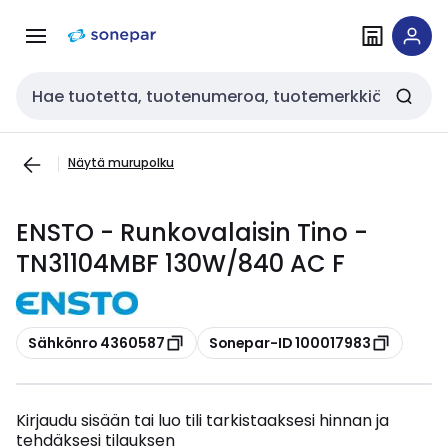
Siirry
Siirry
navigointiin
sisältöön
Haku
Näytä murupolku
ENSTO - Runkovalaisin Tino -
TN31104MBF 130W/840 AC F
Kopioi
Kopioi
Sähkönro 4360587
Sonepar-ID 100017983
Kirjaudu sisään tai luo tili tarkistaaksesi hinnan ja
tehdäksesi tilauksen