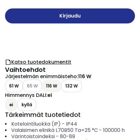
Kirjaudu
Katso tuotedokumentit
Vaihtoehdot
Järjestelmän enimmäisteho
:
116 W
Katso käytettävissä olevat vaihtoehdot
61 W
65 W
116 W
132 W
Himmennys DALI
:
ei
ei
kyllä
Tärkeimmät tuotetiedot
Kotelointiluokka (IP)
-
IP44
Valaisimen elinikä L70B50 Ta=25 °C
-
100000
h
Värintoistoindeksi
-
80-89