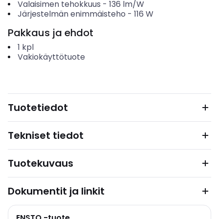
Valaisimen tehokkuus
-
136
lm/W
Järjestelmän enimmäisteho
-
116
W
Pakkaus ja ehdot
1
kpl
Vakiokäyttötuote
Tuotetiedot
Tekniset tiedot
Tuotekuvaus
Dokumentit ja linkit
ENSTO -tuote