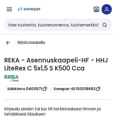
Siirry
Siirry
navigointiin
sisältöön
Haku
Näytä murupolku
REKA - Asennuskaapeli-HF - HHJ
LiteRex C 5x1,5 S K500 Cca
Kopioi
Kopioi
Sähkönro 0400571
Sonepar-ID 100018692
Kirjaudu sisään tai luo tili tarkistaaksesi hinnan ja
tehdäksesi tilauksen