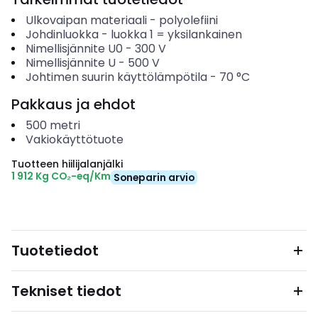
Ulkovaipan materiaali
-
polyolefiini
Johdinluokka
-
luokka 1 = yksilankainen
Nimellisjännite U0
-
300
V
Nimellisjännite U
-
500
V
Johtimen suurin käyttölämpötila
-
70
°C
Pakkaus ja ehdot
500
metri
Vakiokäyttötuote
Tuotteen hiilijalanjälki
1 912 Kg CO₂-eq/Km
Soneparin arvio
Tuotetiedot
Tekniset tiedot