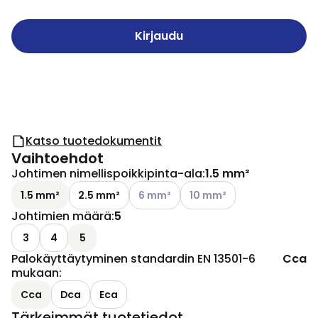
Kirjaudu
Katso tuotedokumentit
Vaihtoehdot
Johtimen nimellispoikkipinta-ala
:
1.5 mm²
Katso käytettävissä olevat vaihtoehd
Katso käytettävissä olevat
1.5 mm²
2.5 mm²
6 mm²
10 mm²
Johtimien määrä
:
5
3
4
5
Palokäyttäytyminen standardin EN 13501-6
Cca
mukaan
:
Cca
Dca
Eca
Tärkeimmät tuotetiedot