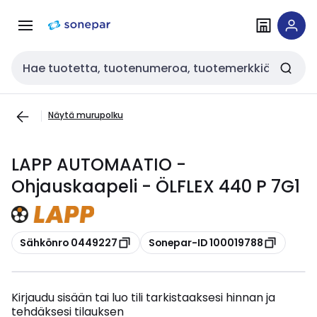
Siirry
Siirry
navigointiin
sisältöön
Haku
Näytä murupolku
LAPP AUTOMAATIO -
Ohjauskaapeli - ÖLFLEX 440 P 7G1
Kopioi
Kopioi
Sähkönro 0449227
Sonepar-ID 100019788
Kirjaudu sisään tai luo tili tarkistaaksesi hinnan ja
tehdäksesi tilauksen