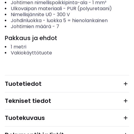
Johtimen nimellispoikkipinta-ala
-
1
mm²
Ulkovaipan materiaali
-
PUR (polyuretaani)
Nimellisjännite U0
-
300
V
Johdinluokka
-
luokka 5 = hienolankainen
Johtimien määrä
-
7
Pakkaus ja ehdot
1
metri
Vakiokäyttötuote
Tuotetiedot
Tekniset tiedot
Tuotekuvaus