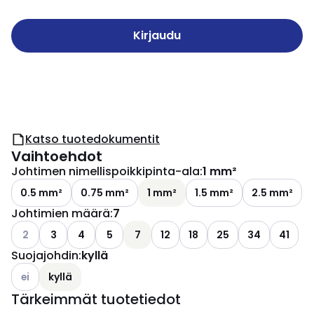
Kirjaudu
Katso tuotedokumentit
Vaihtoehdot
Johtimen nimellispoikkipinta-ala
:
1 mm²
0.5 mm²
0.75 mm²
1 mm²
1.5 mm²
2.5 mm²
Johtimien määrä
:
7
Katso käytettävissä olevat vaihtoehdot
2
3
4
5
7
12
18
25
34
41
Suojajohdin
:
kyllä
Katso käytettävissä olevat vaihtoehdot
ei
kyllä
Tärkeimmät tuotetiedot