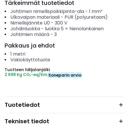
Tärkeimmät tuotetiedot
Johtimen nimellispoikkipinta-ala
-
1
mm²
Ulkovaipan materiaali
-
PUR (polyuretaani)
Nimellisjännite U0
-
300
V
Johdinluokka
-
luokka 5 = hienolankainen
Johtimien määrä
-
3
Pakkaus ja ehdot
1
metri
Vakiokäyttötuote
Tuotteen hiilijalanjälki
2 698 Kg CO₂-eq/Km
Soneparin arvio
Tuotetiedot
Tekniset tiedot