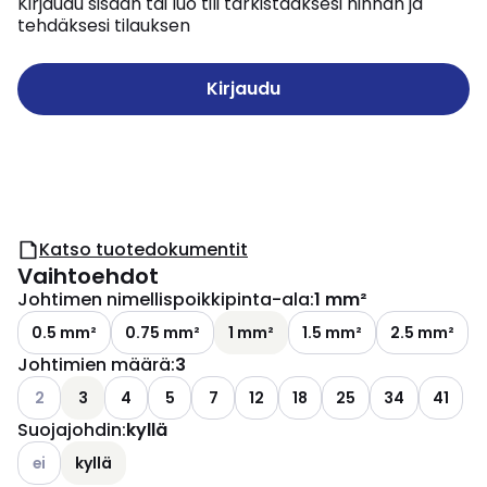
Kirjaudu sisään tai luo tili tarkistaaksesi hinnan ja
tehdäksesi tilauksen
Kirjaudu
Katso tuotedokumentit
Vaihtoehdot
Johtimen nimellispoikkipinta-ala
:
1 mm²
0.5 mm²
0.75 mm²
1 mm²
1.5 mm²
2.5 mm²
Johtimien määrä
:
3
Katso käytettävissä olevat vaihtoehdot
2
3
4
5
7
12
18
25
34
41
Suojajohdin
:
kyllä
Katso käytettävissä olevat vaihtoehdot
ei
kyllä