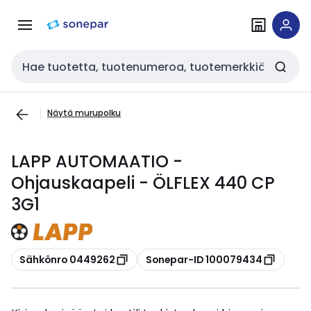
Siirry
Siirry
navigointiin
sisältöön
Haku
Näytä murupolku
LAPP AUTOMAATIO -
Ohjauskaapeli - ÖLFLEX 440 CP
3G1
Kopioi
Kopioi
Sähkönro 0449262
Sonepar-ID 100079434