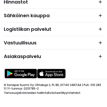
Hinnastot
Sähköinen kauppa
Logistiikan palvelut
Vastuullisuus
Asiakaspalvelu
© Sonepar Suomi Oy | Ritakuja 2, PL 88, 01740 VANTAA | Puh. 010 283
11 | Y-tunnus: 0213785-2
Tietosuoja
Evästeiden hallinta
Evästeet
Myyntiehdot