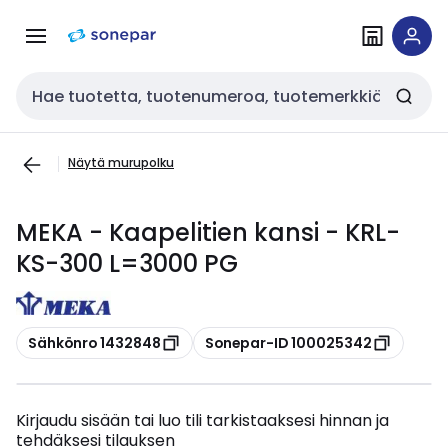
Siirry
Siirry
navigointiin
sisältöön
Haku
Näytä murupolku
MEKA - Kaapelitien kansi - KRL-
KS-300 L=3000 PG
Kopioi
Kopioi
Sähkönro 1432848
Sonepar-ID 100025342
Kirjaudu sisään tai luo tili tarkistaaksesi hinnan ja
tehdäksesi tilauksen