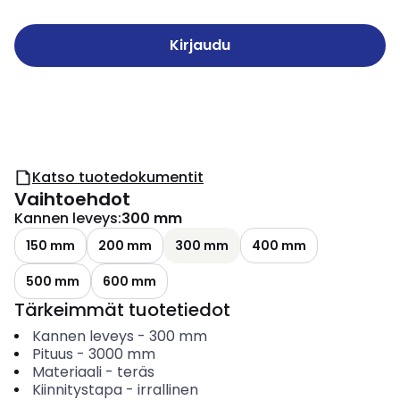
Kirjaudu
Katso tuotedokumentit
Vaihtoehdot
Kannen leveys
:
300 mm
150 mm
200 mm
300 mm
400 mm
500 mm
600 mm
Tärkeimmät tuotetiedot
Kannen leveys
-
300
mm
Pituus
-
3000
mm
Materiaali
-
teräs
Kiinnitystapa
-
irrallinen