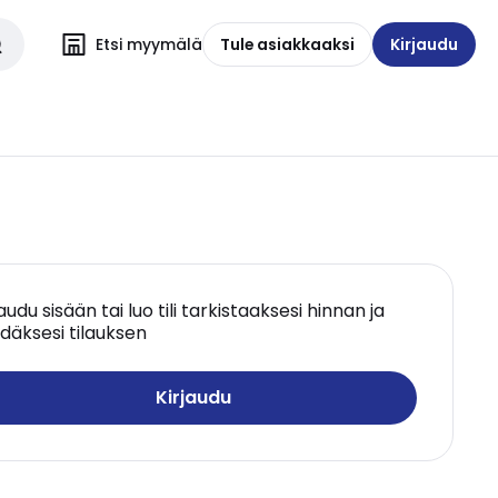
Etsi myymälä
Tule asiakkaaksi
Kirjaudu
jaudu sisään tai luo tili tarkistaaksesi hinnan ja
däksesi tilauksen
Kirjaudu