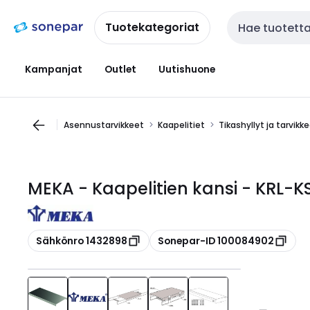
Siirry
Siirry
navigointiin
sisältöön
Tuotekategoriat
Haku
Kampanjat
Outlet
Uutishuone
Asennustarvikkeet
Kaapelitiet
Tikashyllyt ja tarvikk
MEKA - Kaapelitien kansi - KRL-
Kopioi
Kopioi
Sähkönro 1432898
Sonepar-ID 100084902