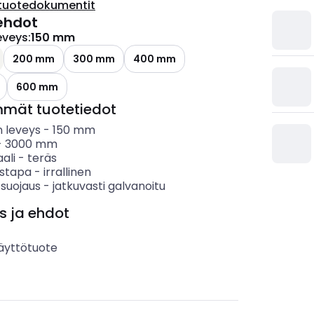
tuotedokumentit
ehdot
eveys
:
150 mm
200 mm
300 mm
400 mm
600 mm
mmät tuotetiedot
 leveys
-
150
mm
-
3000
mm
ali
-
teräs
ystapa
-
irrallinen
 suojaus
-
jatkuvasti galvanoitu
s ja ehdot
äyttötuote