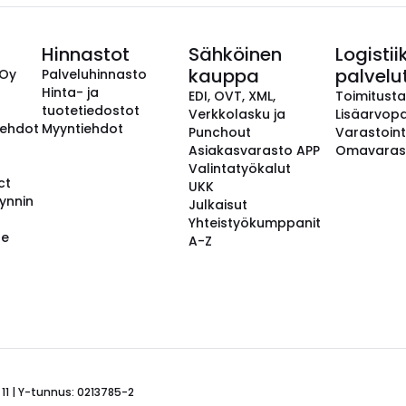
Hinnastot
Sähköinen
Logistii
kauppa
palvelu
 Oy
Palveluhinnasto
Hinta- ja
EDI, OVT, XML,
Toimitust
tuotetiedostot
Verkkolasku ja
Lisäarvopa
aehdot
Myyntiehdot
Punchout
Varastoint
Asiakasvarasto APP
Omavaras
Valintatyökalut
ct
UKK
ynnin
Julkaisut
Yhteistyökumppanit
se
A-Z
 11 | Y-tunnus: 0213785-2