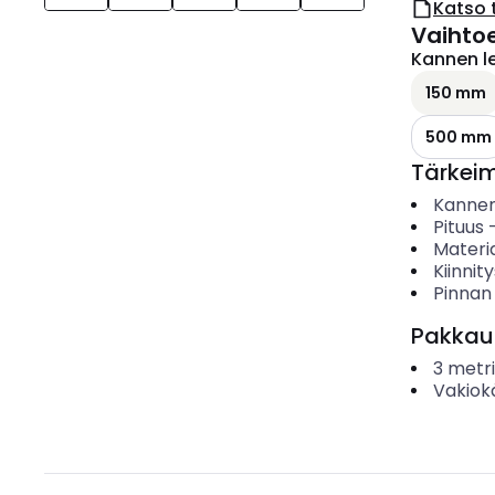
Katso 
Vaihto
Kannen l
150 mm
500 mm
Tärkei
Kannen
Pituus
Materia
Kiinnit
Pinnan
Pakkau
3
metri
Vakiok