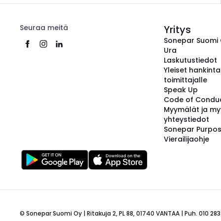
Seuraa meitä
Yritys
Sonepar Suomi
Ura
Laskutustiedot
Yleiset hankint
toimittajalle
Speak Up
Code of Condu
Myymälät ja my
yhteystiedot
Sonepar Purpo
Vierailijaohje
© Sonepar Suomi Oy | Ritakuja 2, PL 88, 01740 VANTAA | Puh. 010 283