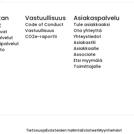
kan
Vastuullisuus
Asiakaspalvelu
t
Code of Conduct
Tule asiakkaaksi
Vastuullisuus
Ota yhteyttä
avat
CO2e-raportti
Yhteystiedot
lvelut
Asiakastili
ipalvelut
Asiakkaalle
to
Associate
Etsi myymälä
Toimittajalle
Tietosuoja
Evästeiden hallinta
Evästeet
Myyntiehdot