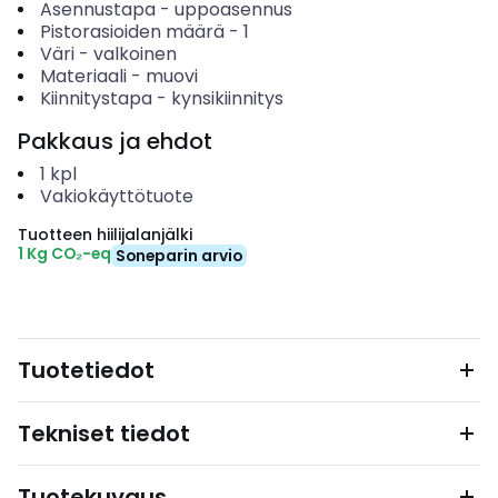
Asennustapa
-
uppoasennus
Pistorasioiden määrä
-
1
Väri
-
valkoinen
Materiaali
-
muovi
Kiinnitystapa
-
kynsikiinnitys
Pakkaus ja ehdot
1
kpl
Vakiokäyttötuote
Tuotteen hiilijalanjälki
1 Kg CO₂-eq
Soneparin arvio
Tuotetiedot
Tekniset tiedot
Tuotekuvaus