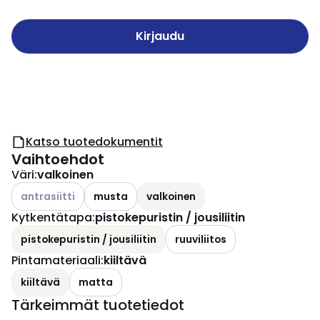
Kirjaudu
Katso tuotedokumentit
Vaihtoehdot
Väri
:
valkoinen
Katso käytettävissä olevat vaihtoehdot
antrasiitti
musta
valkoinen
Kytkentätapa
:
pistokepuristin / jousiliitin
pistokepuristin / jousiliitin
ruuviliitos
Pintamateriaali
:
kiiltävä
kiiltävä
matta
Tärkeimmät tuotetiedot