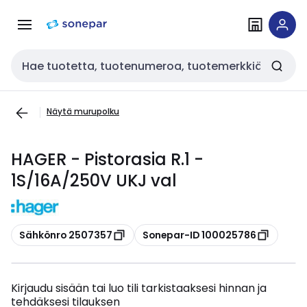
Siirry
Siirry
navigointiin
sisältöön
Haku
Näytä murupolku
HAGER - Pistorasia R.1 -
1S/16A/250V UKJ val
Kopioi
Kopioi
Sähkönro 2507357
Sonepar-ID 100025786
Kirjaudu sisään tai luo tili tarkistaaksesi hinnan ja
tehdäksesi tilauksen