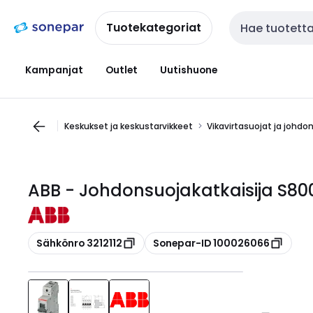
Siirry
Siirry
navigointiin
sisältöön
Tuotekategoriat
Haku
Kampanjat
Outlet
Uutishuone
Keskukset ja keskustarvikkeet
Vikavirtasuojat ja johdo
ABB - Johdonsuojakatkaisija S800
Kopioi
Kopioi
Sähkönro 3212112
Sonepar-ID 100026066