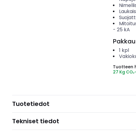
Nimelli
Laukai
Suojat
Mitoitu
-
25
kA
Pakkau
1
kpl
Vakiok
Tuotteen hi
27 Kg CO₂
Tuotetiedot
Tekniset tiedot