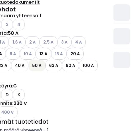
tuotedokumentit
ehdot
määrä yhteensä
:
1
o käytettävissä olevat vaihtoehdot
Katso käytettävissä olevat vaihtoehdot
Katso käytettävissä olevat vaihtoehdot
3
4
irta
:
50 A
ettävissä olevat vaihtoehdot
atso käytettävissä olevat vaihtoehdot
Katso käytettävissä olevat vaihtoehdot
Katso käytettävissä olevat vaihtoehdot
Katso käytettävissä olevat vaihtoehdot
Katso käytettävissä olevat vaihtoe
Katso käytettävissä olevat v
1 A
1.6 A
2 A
2.5 A
3 A
4 A
ettävissä olevat vaihtoehdot
Katso käytettävissä olevat vaihtoehdot
Katso käytettävissä olevat vaihtoehdot
Katso käytettävissä olevat vaihtoehdo
A
8 A
10 A
13 A
16 A
20 A
ettävissä olevat vaihtoehdot
32 A
40 A
50 A
63 A
80 A
100 A
käyrä
:
C
D
K
ännite
:
230 V
atso käytettävissä olevat vaihtoehdot
400 V
mmät tuotetiedot
n määrä yhteensä
-
1