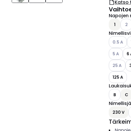
Katso 
Vaihto
Napojen 
Kats
1
2
Nimellisv
Katso käyt
K
0.5 A
Katso käyt
5 A
6 
Katso käyt
25 A
125 A
Laukaisu
B
C
Nimellisj
K
230 V
Tärkei
Napoje