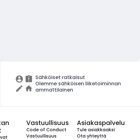
Sähköiset ratkaisut
Olemme sähköisen liiketoiminnan
ammattilainen
kan
Vastuullisuus
Asiakaspalvelu
t
Code of Conduct
Tule asiakkaaksi
Vastuullisuus
Ota yhteyttä
avat