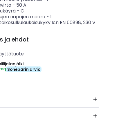
svirta
-
50
A
sukäyrä
-
C
tujen napojen määrä
-
1
soikosulkulaukaisukyky Icn EN 60898, 230 V
s ja ehdot
äyttötuote
ilijalanjälki
-eq
Soneparin arvio