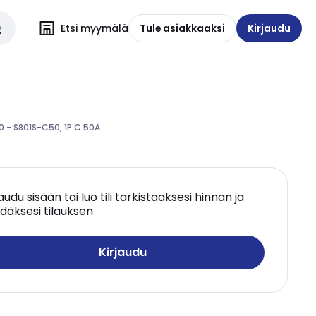
Etsi myymälä
Tule asiakkaaksi
Kirjaudu
0 - S801S-C50, 1P C 50A
jaudu sisään tai luo tili tarkistaaksesi hinnan ja
däksesi tilauksen
Kirjaudu