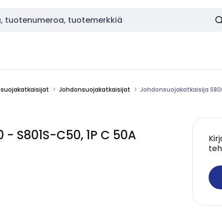
nsuojakatkaisijat
Johdonsuojakatkaisijat
Johdonsuojakatkaisija S80
 - S801S-C50, 1P C 50A
Kir
teh