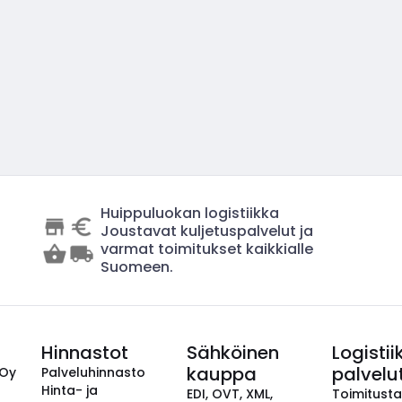
Huippuluokan logistiikka
Joustavat kuljetuspalvelut ja
varmat toimitukset kaikkialle
Suomeen.
Hinnastot
Sähköinen
Logistii
kauppa
palvelu
 Oy
Palveluhinnasto
Hinta- ja
EDI, OVT, XML,
Toimitust