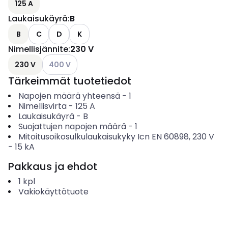
125 A
Laukaisukäyrä
:
B
B
C
D
K
Nimellisjännite
:
230 V
Katso käytettävissä olevat vaihtoehdot
230 V
400 V
Tärkeimmät tuotetiedot
Napojen määrä yhteensä
-
1
Nimellisvirta
-
125
A
Laukaisukäyrä
-
B
Suojattujen napojen määrä
-
1
Mitoitusoikosulkulaukaisukyky Icn EN 60898, 230 V
-
15
kA
Pakkaus ja ehdot
1
kpl
Vakiokäyttötuote