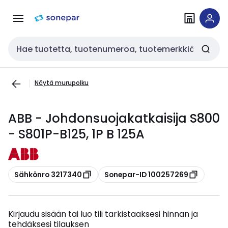
Siirry
Siirry
navigointiin
sisältöön
Haku
Näytä murupolku
ABB - Johdonsuojakatkaisija S800
- S801P-B125, 1P B 125A
Kopioi
Kopioi
Sähkönro 3217340
Sonepar-ID 100257269
Kirjaudu sisään tai luo tili tarkistaaksesi hinnan ja
tehdäksesi tilauksen