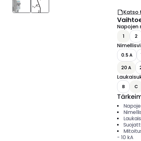
Katso 
Vaihto
Napojen 
1
2
Nimellisv
0.5 A
20 A
Laukaisu
B
C
Tärkei
Napoje
Nimelli
Laukai
Suojat
Mitoitu
-
10
kA