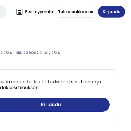
Etsi myymälä
Tule asiakkaaksi
Kirjaudu
0A 25kA - NRN120 1x20A C-käy 25kA
jaudu sisään tai luo tili tarkistaaksesi hinnan ja
däksesi tilauksen
Kirjaudu