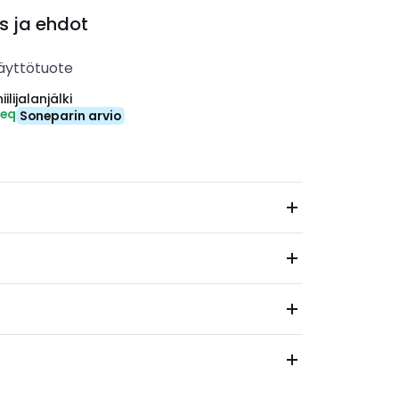
s ja ehdot
äyttötuote
ilijalanjälki
-eq
Soneparin arvio