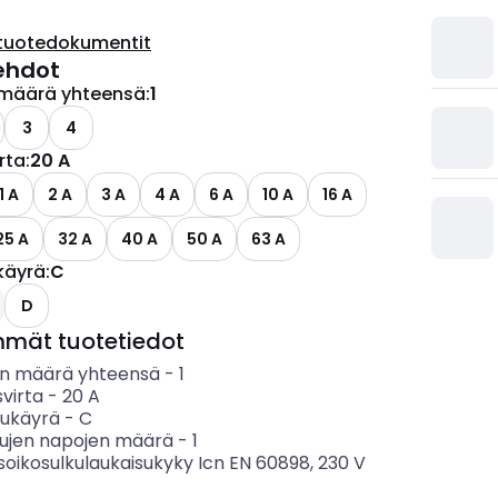
tuotedokumentit
ehdot
määrä yhteensä
:
1
3
4
irta
:
20 A
1 A
2 A
3 A
4 A
6 A
10 A
16 A
25 A
32 A
40 A
50 A
63 A
käyrä
:
C
D
mmät tuotetiedot
n määrä yhteensä
-
1
svirta
-
20
A
sukäyrä
-
C
tujen napojen määrä
-
1
soikosulkulaukaisukyky Icn EN 60898, 230 V