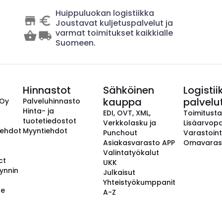
Huippuluokan logistiikka
Joustavat kuljetuspalvelut ja
varmat toimitukset kaikkialle
Suomeen.
Hinnastot
Sähköinen
Logistii
kauppa
palvelu
 Oy
Palveluhinnasto
Hinta- ja
EDI, OVT, XML,
Toimitust
tuotetiedostot
Verkkolasku ja
Lisäarvopa
aehdot
Myyntiehdot
Punchout
Varastoint
Asiakasvarasto APP
Omavaras
Valintatyökalut
ct
UKK
ynnin
Julkaisut
Yhteistyökumppanit
se
A-Z