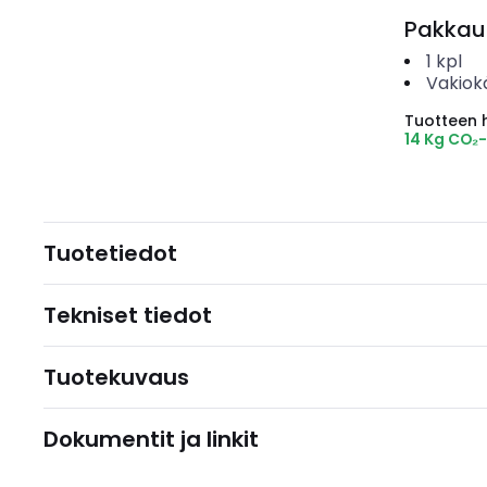
Pakkau
1
kpl
Vakiok
Tuotteen hi
14 Kg CO₂
Tuotetiedot
Tekniset tiedot
Tuotekuvaus
Dokumentit ja linkit