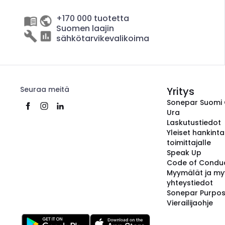
+170 000 tuotetta
Suomen laajin
sähkötarvikevalikoima
Seuraa meitä
Yritys
Sonepar Suomi
Ura
Laskutustiedot
Yleiset hankint
toimittajalle
Speak Up
Code of Condu
Myymälät ja my
yhteystiedot
Sonepar Purpo
Vierailijaohje