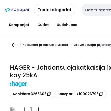
Siirry
Siirry
navigointiin
sisältöön
Tuotekategoriat
Haku
Kampanjat
Outlet
Uutishuone
Keskukset ja keskustarvikkeet
Vikavirtasuojat ja johdo
HAGER - Johdonsuojakatkaisija 1
käy 25kA
Kopioi
Kopioi
Sähkönro 3263608
Sonepar-ID 100026798