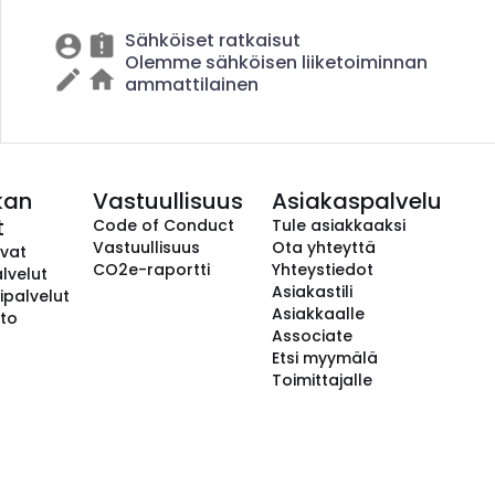
Sähköiset ratkaisut
Olemme sähköisen liiketoiminnan
ammattilainen
kan
Vastuullisuus
Asiakaspalvelu
t
Code of Conduct
Tule asiakkaaksi
Vastuullisuus
Ota yhteyttä
avat
CO2e-raportti
Yhteystiedot
lvelut
Asiakastili
ipalvelut
Asiakkaalle
to
Associate
Etsi myymälä
Toimittajalle