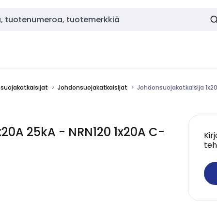
nsuojakatkaisijat
Johdonsuojakatkaisijat
Johdonsuojakatkaisija 1x2
x20A 25kA - NRN120 1x20A C-
Kir
teh