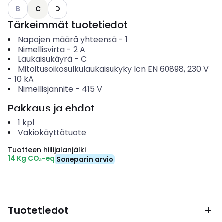
Katso käytettävissä olevat vaihtoehdot
B
C
D
Tärkeimmät tuotetiedot
Napojen määrä yhteensä
-
1
Nimellisvirta
-
2
A
Laukaisukäyrä
-
C
Mitoitusoikosulkulaukaisukyky Icn EN 60898, 230 V
-
10
kA
Nimellisjännite
-
415
V
Pakkaus ja ehdot
1
kpl
Vakiokäyttötuote
Tuotteen hiilijalanjälki
14 Kg CO₂-eq
Soneparin arvio
Tuotetiedot