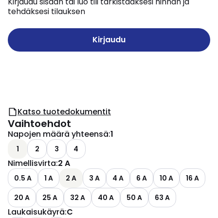
Kirjaudu sisään tai luo tili tarkistaaksesi hinnan ja
tehdäksesi tilauksen
Kirjaudu
Katso tuotedokumentit
Vaihtoehdot
Napojen määrä yhteensä
:
1
1
2
3
4
Nimellisvirta
:
2 A
0.5 A
1 A
2 A
3 A
4 A
6 A
10 A
16 A
20 A
25 A
32 A
40 A
50 A
63 A
Laukaisukäyrä
:
C