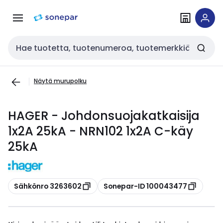
Siirry
Siirry
navigointiin
sisältöön
Haku
Näytä murupolku
HAGER - Johdonsuojakatkaisija
1x2A 25kA - NRN102 1x2A C-käy
25kA
Kopioi
Kopioi
Sähkönro 3263602
Sonepar-ID 100043477