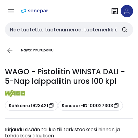
Siirry
Siirry
navigointiin
sisältöön
Haku
Näytä murupolku
WAGO - Pistoliitin WINSTA DALI -
5-Nap laippaliitin uros 100 kpl
Kopioi
Kopioi
Sähkönro 1923421
Sonepar-ID 100027303
Kirjaudu sisään tai luo tili tarkistaaksesi hinnan ja
tehdäksesi tilauksen