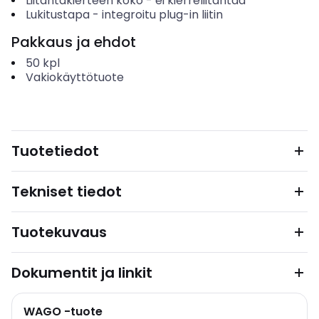
Liitäntäkierteen koko
-
ei kierreliitäntää
Lukitustapa
-
integroitu plug-in liitin
Pakkaus ja ehdot
50
kpl
Vakiokäyttötuote
Tuotetiedot
Tekniset tiedot
Tuotekuvaus
Dokumentit ja linkit
WAGO -tuote