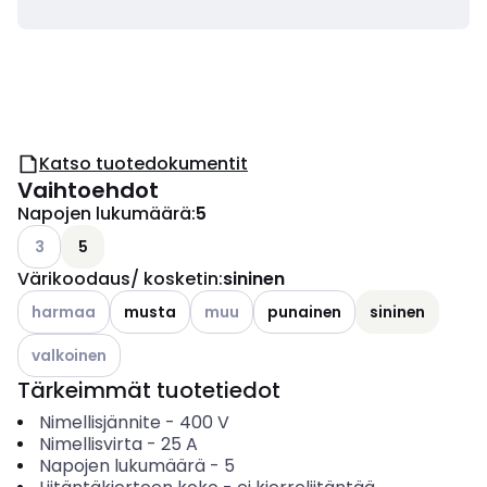
Katso tuotedokumentit
Vaihtoehdot
Napojen lukumäärä
:
5
Katso käytettävissä olevat vaihtoehdot
3
5
Värikoodaus/ kosketin
:
sininen
Katso käytettävissä olevat vaihtoehdot
Katso käytettävissä olevat vaihtoehdo
harmaa
musta
muu
punainen
sininen
Katso käytettävissä olevat vaihtoehdot
valkoinen
Tärkeimmät tuotetiedot
Nimellisjännite
-
400
V
Nimellisvirta
-
25
A
Napojen lukumäärä
-
5