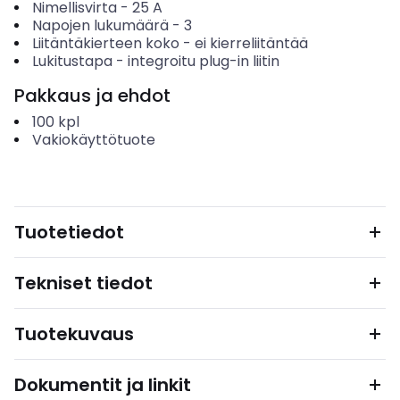
Nimellisvirta
-
25
A
Napojen lukumäärä
-
3
Liitäntäkierteen koko
-
ei kierreliitäntää
Lukitustapa
-
integroitu plug-in liitin
Pakkaus ja ehdot
100
kpl
Vakiokäyttötuote
Tuotetiedot
Tekniset tiedot
Tuotekuvaus
Dokumentit ja linkit