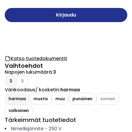
Kirjaudu
Katso tuotedokumentit
Vaihtoehdot
Napojen lukumäärä
:
3
Katso käytettävissä olevat vaihtoehdot
3
5
Värikoodaus/ kosketin
:
harmaa
Katso käytettävi
harmaa
musta
muu
punainen
sininen
valkoinen
Tärkeimmät tuotetiedot
Nimellisjännite
-
250
V