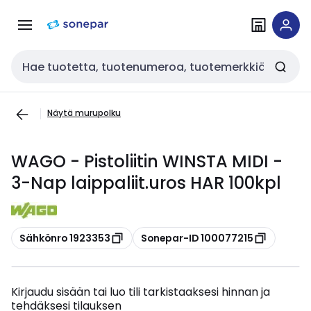
Siirry
Siirry
navigointiin
sisältöön
Haku
Näytä murupolku
WAGO - Pistoliitin WINSTA MIDI -
3-Nap laippaliit.uros HAR 100kpl
Kopioi
Kopioi
Sähkönro 1923353
Sonepar-ID 100077215
Kirjaudu sisään tai luo tili tarkistaaksesi hinnan ja
tehdäksesi tilauksen