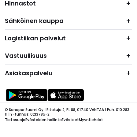
Hinnastot
Sähköinen kauppa
Logistiikan palvelut
Vastuullisuus
Asiakaspalvelu
© Sonepar Suomi Oy | Ritakuja 2, PL 88, 01740 VANTAA | Puh. 010 283
11 | Y-tunnus: 0213785-2
Tietosuoja
Evästeiden hallinta
Evästeet
Myyntiehdot