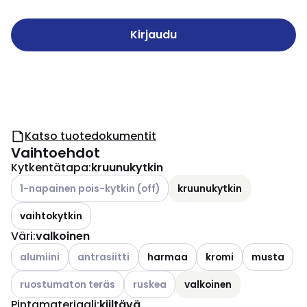
Kirjaudu
Katso tuotedokumentit
Vaihtoehdot
Kytkentätapa
:
kruunukytkin
Katso käytettävissä olevat vaihtoehdot
1-napainen pois-kytkin (off)
kruunukytkin
vaihtokytkin
Väri
:
valkoinen
Katso käytettävissä olevat vaihtoehdot
Katso käytettävissä olevat vaihtoehdot
alumiini
antrasiitti
harmaa
kromi
musta
Katso käytettävissä olevat vaihtoehdot
Katso käytettävissä olevat vaihtoehd
ruostumaton teräs
ruskea
valkoinen
Pintamateriaali
:
kiiltävä