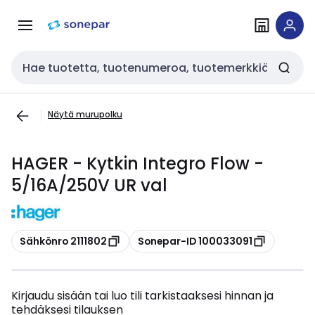
Siirry
Siirry
navigointiin
sisältöön
Haku
Näytä murupolku
HAGER - Kytkin Integro Flow -
5/16A/250V UR val
Kopioi
Kopioi
Sähkönro 2111802
Sonepar-ID 100033091
Kirjaudu sisään tai luo tili tarkistaaksesi hinnan ja
tehdäksesi tilauksen