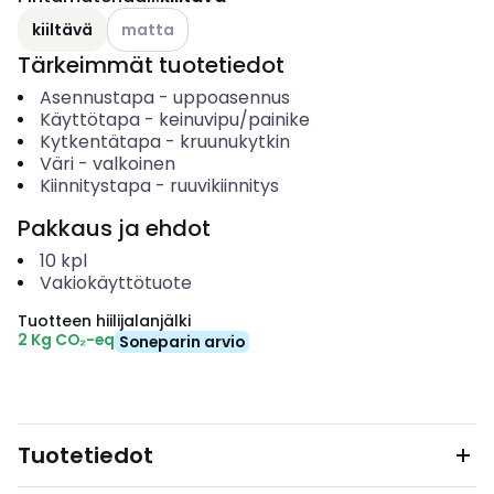
Katso käytettävissä olevat vaihtoehdot
kiiltävä
matta
Tärkeimmät tuotetiedot
Asennustapa
-
uppoasennus
Käyttötapa
-
keinuvipu/painike
Kytkentätapa
-
kruunukytkin
Väri
-
valkoinen
Kiinnitystapa
-
ruuvikiinnitys
Pakkaus ja ehdot
10
kpl
Vakiokäyttötuote
Tuotteen hiilijalanjälki
2 Kg CO₂-eq
Soneparin arvio
Tuotetiedot