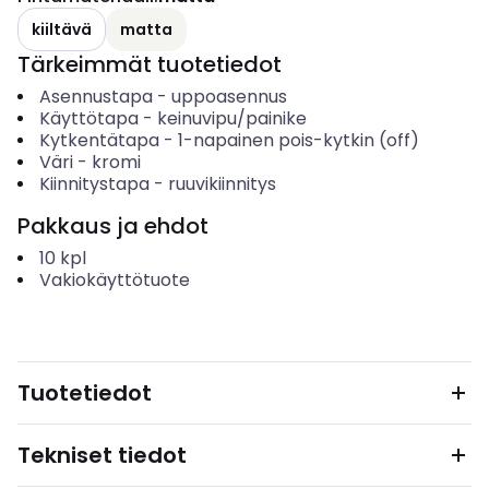
kiiltävä
matta
Tärkeimmät tuotetiedot
Asennustapa
-
uppoasennus
Käyttötapa
-
keinuvipu/painike
Kytkentätapa
-
1-napainen pois-kytkin (off)
Väri
-
kromi
Kiinnitystapa
-
ruuvikiinnitys
Pakkaus ja ehdot
10
kpl
Vakiokäyttötuote
Tuotetiedot
Tekniset tiedot