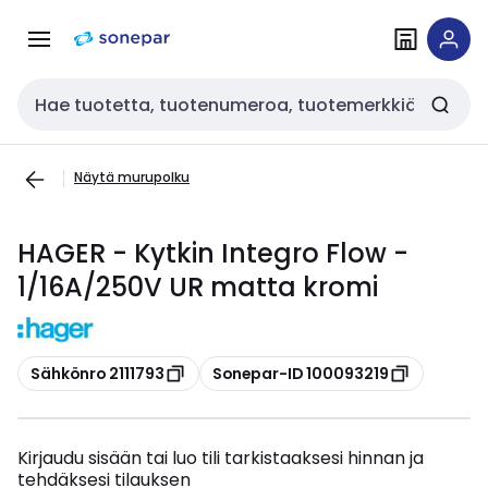
Siirry
Siirry
navigointiin
sisältöön
Haku
Näytä murupolku
HAGER - Kytkin Integro Flow -
1/16A/250V UR matta kromi
Kopioi
Kopioi
Sähkönro 2111793
Sonepar-ID 100093219
Kirjaudu sisään tai luo tili tarkistaaksesi hinnan ja
tehdäksesi tilauksen