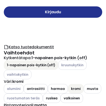
Kirjaudu
Katso tuotedokumentit
Vaihtoehdot
Kytkentätapa
:
1-napainen pois-kytkin (off)
Katso käytettävissä olevat 
1-napainen pois-kytkin (off)
kruunukytkin
Katso käytettävissä olevat vaihtoehdot
vaihtokytkin
Väri
:
kromi
Katso käytettävissä olevat vaihtoehdot
alumiini
antrasiitti
harmaa
kromi
musta
Katso käytettävissä olevat vaihtoehdot
ruostumaton teräs
ruskea
valkoinen
Pintamateriaali
:
matta