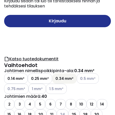
Kirjaudu sisään tai luo tili tarkistaaksesi hinnan ja
tehdäksesi tilauksen
Kirjaudu
Katso tuotedokumentit
Vaihtoehdot
Johtimen nimellispoikkipinta-ala
:
0.34 mm²
Katso käytettävissä 
0.14 mm²
0.25 mm²
0.34 mm²
0.5 mm²
Katso käytettävissä olevat vaihtoehdot
Katso käytettävissä olevat vaihtoehdot
Katso käytettävissä olevat vaihtoehdo
0.75 mm²
1 mm²
1.5 mm²
Johtimien määrä
:
40
2
3
4
5
6
7
8
10
12
14
Katso käytettävissä olevat vaih
15
16
18
20
21
24
25
28
30