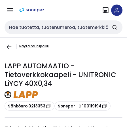
Siirry
Siirry
navigointiin
sisältöön
Haku
Näytä murupolku
LAPP AUTOMAATIO -
Tietoverkkokaapeli - UNITRONIC
LiYCY 40X0,34
Kopioi
Kopioi
Sähkönro 0213353
Sonepar-ID 100119194