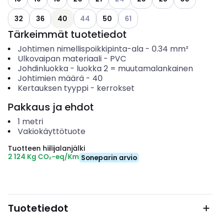
Katso käytettävissä olevat vaihtoehdot
Katso käytettävissä olevat v
32
36
40
44
50
61
Tärkeimmät tuotetiedot
Johtimen nimellispoikkipinta-ala
-
0.34
mm²
Ulkovaipan materiaali
-
PVC
Johdinluokka
-
luokka 2 = muutamalankainen
Johtimien määrä
-
40
Kertauksen tyyppi
-
kerrokset
Pakkaus ja ehdot
1
metri
Vakiokäyttötuote
Tuotteen hiilijalanjälki
2 124 Kg CO₂-eq/Km
Soneparin arvio
Tuotetiedot