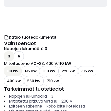
Katso tuotedokumentit
Vaihtoehdot
Napojen lukumäärä
:
3
3
6
Mitoitusteho AC-23, 400 V
:
110 kW
110 kW
132 kW
160 kW
220 kW
315 kW
400 kW
560 kW
710 kW
Tärkeimmät tuotetiedot
Napojen lukumäärä
-
3
Mitoitettu jatkuva virta Iu
-
200
A
Laitteen rakenne
-
koko laite kotelossa