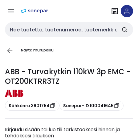
Siirry
Siirry
navigointiin
sisältöön
Haku
Näytä murupolku
ABB - Turvakytkin 110kW 3p EMC -
OT200KTRR3TZ
Kopioi
Kopioi
Sähkönro 3601754
Sonepar-ID 100041645
Kirjaudu sisään tai luo tili tarkistaaksesi hinnan ja
tehdäksesi tilauksen