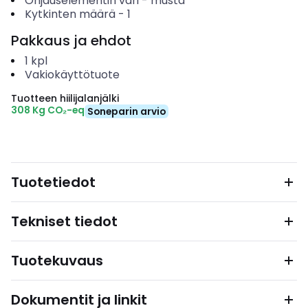
Ohjauselementin väri
-
musta
Kytkinten määrä
-
1
Pakkaus ja ehdot
1
kpl
Vakiokäyttötuote
Tuotteen hiilijalanjälki
308 Kg CO₂-eq
Soneparin arvio
Tuotetiedot
Tekniset tiedot
Tuotekuvaus
Dokumentit ja linkit