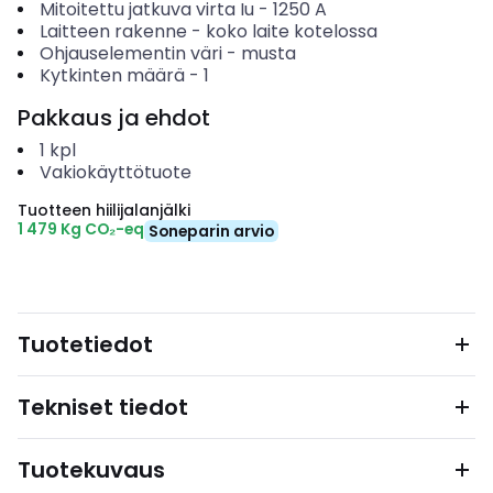
Mitoitettu jatkuva virta Iu
-
1250
A
Laitteen rakenne
-
koko laite kotelossa
Ohjauselementin väri
-
musta
Kytkinten määrä
-
1
Pakkaus ja ehdot
1
kpl
Vakiokäyttötuote
Tuotteen hiilijalanjälki
1 479 Kg CO₂-eq
Soneparin arvio
Tuotetiedot
Tekniset tiedot
Tuotekuvaus