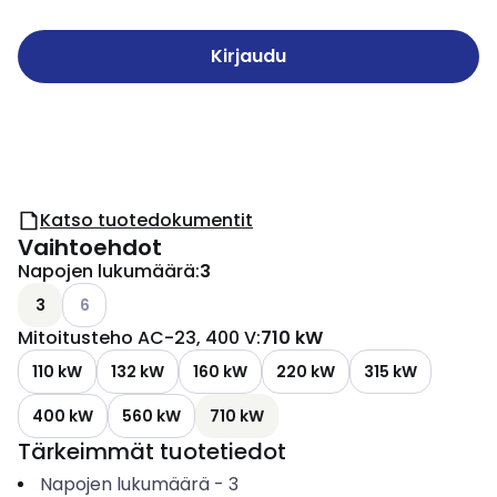
Kirjaudu
Katso tuotedokumentit
Vaihtoehdot
Napojen lukumäärä
:
3
Katso käytettävissä olevat vaihtoehdot
3
6
Mitoitusteho AC-23, 400 V
:
710 kW
110 kW
132 kW
160 kW
220 kW
315 kW
400 kW
560 kW
710 kW
Tärkeimmät tuotetiedot
Napojen lukumäärä
-
3