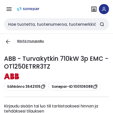
Siirry
Siirry
navigointiin
sisältöön
Haku
Näytä murupolku
ABB - Turvakytkin 710kW 3p EMC -
OT1250ETRR3TZ
Kopioi
Kopioi
Sähkönro 3642105
Sonepar-ID 100106088
Kirjaudu sisään tai luo tili tarkistaaksesi hinnan ja
tehdäksesi tilauksen