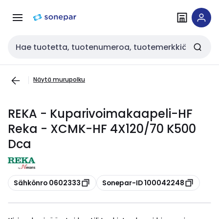
Siirry
Siirry
navigointiin
sisältöön
Haku
Näytä murupolku
REKA - Kuparivoimakaapeli-HF
Reka - XCMK-HF 4X120/70 K500
Dca
Kopioi
Kopioi
Sähkönro 0602333
Sonepar-ID 100042248