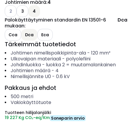
Johtimien määrä
:
4
Katso käytettävissä olevat vaihtoehdot
2
3
4
Palokäyttäytyminen standardin EN 13501-6
Dca
mukaan
:
Cca
Dca
Eca
Tärkeimmät tuotetiedot
Johtimen nimellispoikkipinta-ala
-
120
mm²
Ulkovaipan materiaali
-
polyolefiini
Johdinluokka
-
luokka 2 = muutamalankainen
Johtimien määrä
-
4
Nimellisjännite U0
-
0.6
kV
Pakkaus ja ehdot
500
metri
Vakiokäyttötuote
Tuotteen hiilijalanjälki
19 227 Kg CO₂-eq/Km
Soneparin arvio