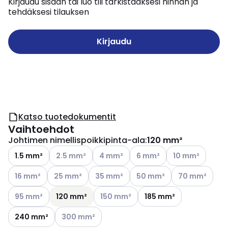
Kirjaudu sisään tai luo tili tarkistaaksesi hinnan ja
tehdäksesi tilauksen
Kirjaudu
Katso tuotedokumentit
Vaihtoehdot
Johtimen nimellispoikkipinta-ala
:
120 mm²
Katso käytettävissä olevat vaihtoehdot
Katso käytettävissä olevat vaihtoehd
Katso käytettävissä olevat
Katso käytettävi
1.5 mm²
2.5 mm²
4 mm²
6 mm²
10 mm²
Katso käytettävissä olevat vaihtoehdot
Katso käytettävissä olevat vaihtoehdot
Katso käytettävissä olevat vaihtoehdo
Katso käytettävissä olevat
Katso käytettäv
16 mm²
25 mm²
35 mm²
50 mm²
70 mm²
Katso käytettävissä olevat vaihtoehdot
Katso käytettävissä olevat vaihtoehd
95 mm²
120 mm²
150 mm²
185 mm²
Katso käytettävissä olevat vaihtoehdot
240 mm²
300 mm²