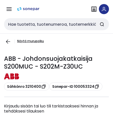
Siirry
Siirry
navigointiin
sisältöön
Haku
Näytä murupolku
ABB - Johdonsuojakatkaisija
S200MUC - S202M-Z30UC
Kopioi
Kopioi
Sähkönro 3210400
Sonepar-ID 100053324
Kirjaudu sisään tai luo tili tarkistaaksesi hinnan ja
tehdäksesi tilauksen