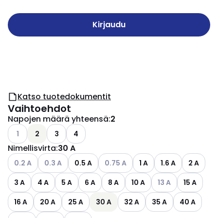
Kirjaudu
Katso tuotedokumentit
Vaihtoehdot
Napojen määrä yhteensä
:
2
Katso käytettävissä olevat vaihtoehdot
1
2
3
4
Nimellisvirta
:
30 A
Katso käytettävissä olevat vaihtoehdot
Katso käytettävissä olevat vaihtoehdot
Katso käytettävissä olevat vaihto
0.2 A
0.3 A
0.5 A
0.75 A
1 A
1.6 A
2 A
Katso käytettäviss
3 A
4 A
5 A
6 A
8 A
10 A
13 A
15 A
16 A
20 A
25 A
30 A
32 A
35 A
40 A