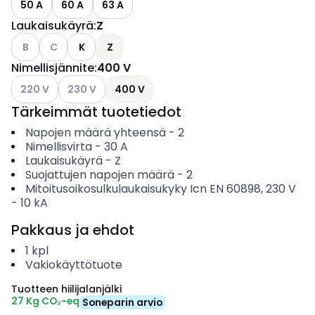
50 A
60 A
63 A
Laukaisukäyrä
:
Z
Katso käytettävissä olevat vaihtoehdot
Katso käytettävissä olevat vaihtoehdot
B
C
K
Z
Nimellisjännite
:
400 V
Katso käytettävissä olevat vaihtoehdot
Katso käytettävissä olevat vaihtoehdot
220 V
230 V
400 V
Tärkeimmät tuotetiedot
Napojen määrä yhteensä
-
2
Nimellisvirta
-
30
A
Laukaisukäyrä
-
Z
Suojattujen napojen määrä
-
2
Mitoitusoikosulkulaukaisukyky Icn EN 60898, 230 V
-
10
kA
Pakkaus ja ehdot
1
kpl
Vakiokäyttötuote
Tuotteen hiilijalanjälki
27 Kg CO₂-eq
Soneparin arvio