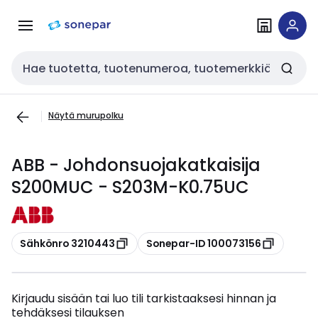
Siirry
Siirry
navigointiin
sisältöön
Haku
Näytä murupolku
ABB - Johdonsuojakatkaisija
S200MUC - S203M-K0.75UC
Kopioi
Kopioi
Sähkönro 3210443
Sonepar-ID 100073156
Kirjaudu sisään tai luo tili tarkistaaksesi hinnan ja
tehdäksesi tilauksen