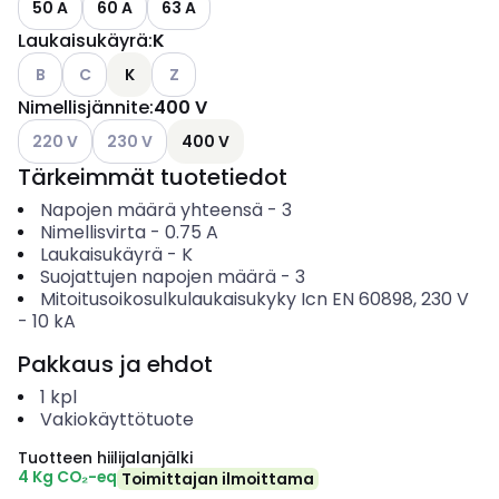
50 A
60 A
63 A
Laukaisukäyrä
:
K
Katso käytettävissä olevat vaihtoehdot
Katso käytettävissä olevat vaihtoehdot
Katso käytettävissä olevat vaihtoehdot
B
C
K
Z
Nimellisjännite
:
400 V
Katso käytettävissä olevat vaihtoehdot
Katso käytettävissä olevat vaihtoehdot
220 V
230 V
400 V
Tärkeimmät tuotetiedot
Napojen määrä yhteensä
-
3
Nimellisvirta
-
0.75
A
Laukaisukäyrä
-
K
Suojattujen napojen määrä
-
3
Mitoitusoikosulkulaukaisukyky Icn EN 60898, 230 V
-
10
kA
Pakkaus ja ehdot
1
kpl
Vakiokäyttötuote
Tuotteen hiilijalanjälki
4 Kg CO₂-eq
Toimittajan ilmoittama