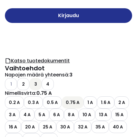
Kirjaudu
Katso tuotedokumentit
Vaihtoehdot
Napojen määrä yhteensä
:
3
Katso käytettävissä olevat vaihtoehdot
1
2
3
4
Nimellisvirta
:
0.75 A
0.2 A
0.3 A
0.5 A
0.75 A
1 A
1.6 A
2 A
3 A
4 A
5 A
6 A
8 A
10 A
13 A
15 A
16 A
20 A
25 A
30 A
32 A
35 A
40 A